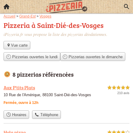
Accueil
>
Grand-Est
>
Vosges
Pizzeria à Saint-Dié-des-Vosges
iPizzeria.fr vous propose la liste des
pizzerias déodatiennes
.
Vue carte
Pizzerias ouvertes le lundi
Pizzerias ouvertes le dimanche
8 pizzerias référencées
Aux P'tits Plats
5,0 étoiles sur 5
210 avis
10 Rue de l'Amérique, 88100 Saint-Dié-des-Vosges
Fermée, ouvre à 12h
Horaires
Téléphone
Hola pizza
4,0 étoiles sur 5