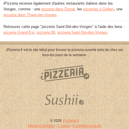
iPizzeria recense également d'autres restaurants italiens dans les
Vosges, comme : une
pizzeria dans Épinal
, les
pizzerias à Golbey
, une
pizzeria dans Thaon-les-Vosges
.
Retrouvez cette page "
pizzeria Saint-Dié-des-Vosges
" à l'aide des liens :
pizzeria Grand-Est
,
pizzeria 88
,
pizzeria Saint-Dié-des-Vosges
.
iPizzeria.fr est le site idéal pour trouver la pizzeria ouverte près de chez soi
tous les jours de la semaine.
© 2026
iPizzeria.fr
Mentions légales
-
Contact
-
Inscription gratuite