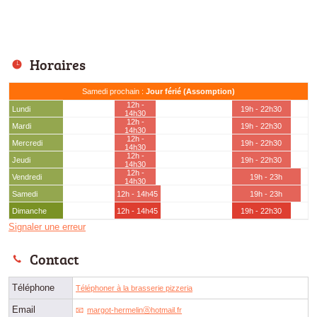
Horaires
Samedi prochain :
Jour férié (Assomption)
12h -
Lundi
19h - 22h30
14h30
12h -
Mardi
19h - 22h30
14h30
12h -
Mercredi
19h - 22h30
14h30
12h -
Jeudi
19h - 22h30
14h30
12h -
Vendredi
19h - 23h
14h30
Samedi
12h - 14h45
19h - 23h
Dimanche
12h - 14h45
19h - 22h30
Signaler une erreur
Contact
Téléphone
Téléphoner à la brasserie pizzeria
Email
margot-hermelinⓐhotmail.fr