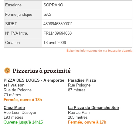
Enseigne
SOPRANO
Forme juridique
SAS
SIRET
48969463800011
N° TVA Intra.
FR11489694638
Création
18 avril 2006
Éditer les informations de ma brasserie pizzeria
Pizzerias à proximité
PIZZA DES LOGES - A emporter
Paradise Pizza
et livraison
Rue Pologne
Rue de Pologne
87 mètres
79 mètres
Fermée, ouvre à 18h
Chez Mario
La Pizza du Dimanche Soir
Rue Léon Désoyer
Rue au Pain
193 mètres
285 mètres
Ouverte jusqu'à 14h15
Fermée, ouvre à 17h