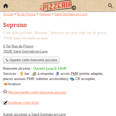
Accueil
>
Île-de-France
>
Yvelines
>
Saint-Germain-en-Laye
Soprano
Cette fiche présente "Soprano", brasserie pizzeria situé
rue de poissy
,
78100 Saint-Germain-en-Laye.
9 Ter Rue de Poissy
78100 Saint-Germain-en-Laye
📞 Appeler cette brasserie pizzeria
Brasserie pizzeria
-
Ouverte jusqu'à 14h45
Services :
bar
,
à emporter
,
accès
PMR
(entrée adaptée,
places assises PMR, toilettes accessibles)
,
CB acceptée
,
livraison
Recommander cette brasserie pizzeria
Améliorer cette fiche
Autres pizzerias à Saint-Germain-en-Laye