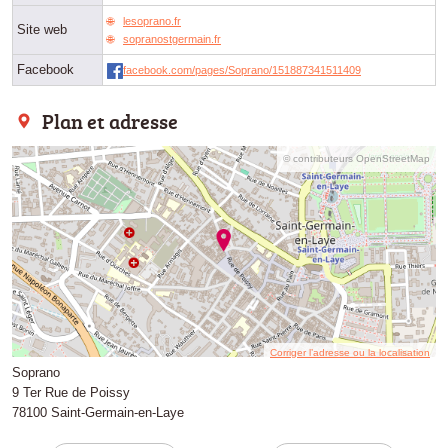
lesoprano.fr
Site web
sopranostgermain.fr
Facebook
facebook.com/pages/Soprano/151887341511409
Plan et adresse
© contributeurs OpenStreetMap
Corriger l’adresse ou la localisation
Soprano
9 Ter Rue de Poissy
78100 Saint-Germain-en-Laye