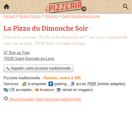
Accueil
>
Île-de-France
>
Yvelines
>
Saint-Germain-en-Laye
La Pizza du Dimanche Soir
Cette fiche présente "La Pizza du Dimanche Soir", pizzeria traditionnelle
situé
rue au pain
, 78100 Saint-Germain-en-Laye.
57 Rue au Pain
78100 Saint-Germain-en-Laye
📞 Appeler cette pizzeria traditionnelle
Pizzeria traditionnelle
-
Fermée, ouvre à 10h
Services :
à emporter
,
parking
,
accès
PMR
(entrée adaptée)
,
CB acceptée
,
livraison
,
retrait en magasin
Recommander cette pizzeria traditionnelle