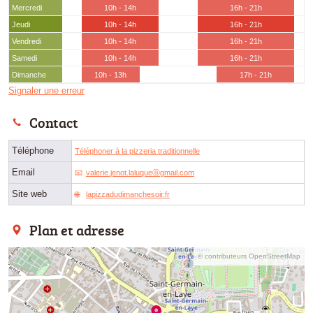
Mercredi
10h - 14h
16h - 21h
Jeudi
10h - 14h
16h - 21h
Vendredi
10h - 14h
16h - 21h
Samedi
10h - 14h
16h - 21h
Dimanche
10h - 13h
17h - 21h
Signaler une erreur
Contact
Téléphone
Téléphoner à la pizzeria traditionnelle
Email
valerie.jenot.laluqueⓐgmail.com
Site web
lapizzadudimanchesoir.fr
Plan et adresse
© contributeurs OpenStreetMap