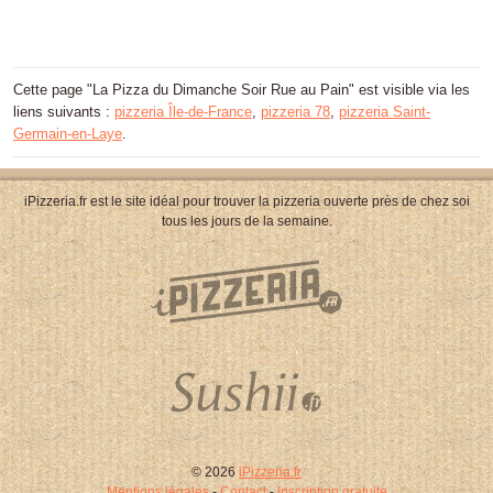
Cette page "La Pizza du Dimanche Soir Rue au Pain" est visible via les
liens suivants :
pizzeria Île-de-France
,
pizzeria 78
,
pizzeria Saint-
Germain-en-Laye
.
iPizzeria.fr est le site idéal pour trouver la pizzeria ouverte près de chez soi
tous les jours de la semaine.
© 2026
iPizzeria.fr
Mentions légales
-
Contact
-
Inscription gratuite