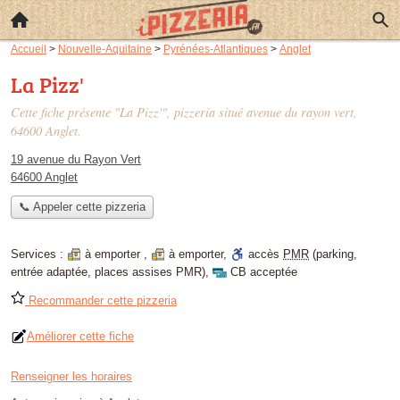
Accueil
>
Nouvelle-Aquitaine
>
Pyrénées-Atlantiques
>
Anglet
La Pizz'
Cette fiche présente "La Pizz'", pizzeria situé
avenue du rayon vert
,
64600 Anglet.
19 avenue du Rayon Vert
64600 Anglet
📞 Appeler cette pizzeria
Services :
à emporter
,
à emporter
,
accès
PMR
(parking,
entrée adaptée, places assises PMR)
,
CB acceptée
Recommander cette pizzeria
Améliorer cette fiche
Renseigner les horaires