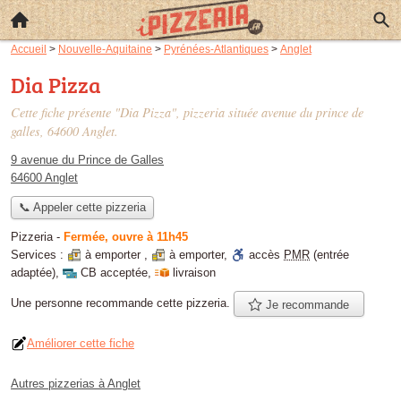
Accueil
>
Nouvelle-Aquitaine
>
Pyrénées-Atlantiques
>
Anglet
Dia Pizza
Cette fiche présente "Dia Pizza", pizzeria située
avenue du prince de
galles
, 64600 Anglet.
9 avenue du Prince de Galles
64600 Anglet
📞 Appeler cette pizzeria
Pizzeria
-
Fermée, ouvre à 11h45
Services :
à emporter
,
à emporter
,
accès
PMR
(entrée
adaptée)
,
CB acceptée
,
livraison
Une personne
recommande
cette pizzeria.
Je recommande
Améliorer cette fiche
Autres pizzerias à Anglet