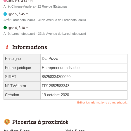
Ligne N5, à 327 m
Arrêt Clinique Aguilera - 12 Rue de l'Estagnas
Ligne 5, à 45 m
Arrêt Larochefoucauld - 31bis Avenue de Larochefoucauld
Ligne 6, à 40 m
Arrêt Larochefoucauld - 31bis Avenue de Larochefoucauld
Informations
Enseigne
Dia Pizza
Forme juridique
Entrepreneur individuel
SIRET
85258334300029
N° TVA Intra.
FR12852583343
Création
19 octobre 2020
Éditer les informations de ma pizzeria
Pizzerias à proximité