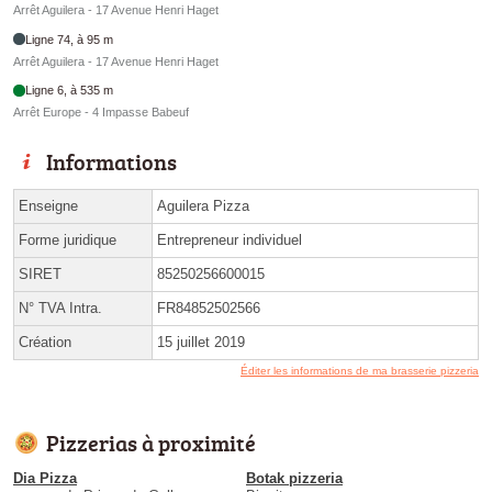
Arrêt Aguilera - 17 Avenue Henri Haget
Ligne 74, à 95 m
Arrêt Aguilera - 17 Avenue Henri Haget
Ligne 6, à 535 m
Arrêt Europe - 4 Impasse Babeuf
Informations
Enseigne
Aguilera Pizza
Forme juridique
Entrepreneur individuel
SIRET
85250256600015
N° TVA Intra.
FR84852502566
Création
15 juillet 2019
Éditer les informations de ma brasserie pizzeria
Pizzerias à proximité
Dia Pizza
Botak pizzeria