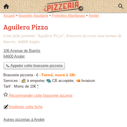
Accueil
>
Nouvelle-Aquitaine
>
Pyrénées-Atlantiques
>
Anglet
Aguilera Pizza
Cette fiche présente "Aguilera Pizza", brasserie pizzeria situé
avenue de
biarritz
, 64600 Anglet.
106 Avenue de Biarritz
64600 Anglet
📞 Appeler cette brasserie pizzeria
Brasserie pizzeria -
€
-
Fermé, ouvre à 18h
Services :
à emporter
,
CB acceptée
,
livraison
Tarif :
Moins de 10€
*
Recommander cette brasserie pizzeria
Améliorer cette fiche
Autres pizzerias à Anglet