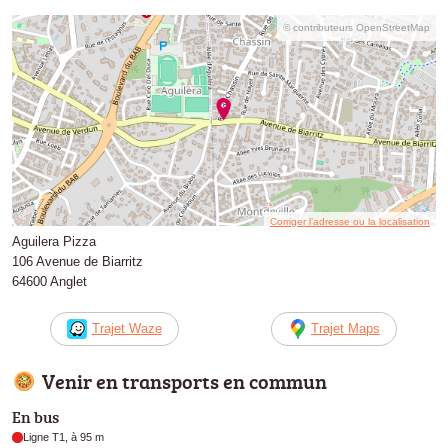
© contributeurs OpenStreetMap
Corriger l’adresse ou la localisation
Aguilera Pizza
106 Avenue de Biarritz
64600 Anglet
Trajet Waze
Trajet Maps
Venir en transports en commun
En bus
Ligne T1, à 95 m