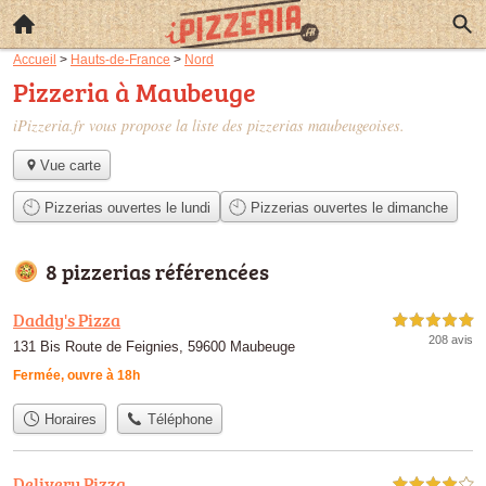
Accueil
>
Hauts-de-France
>
Nord
Pizzeria à Maubeuge
iPizzeria.fr vous propose la liste des
pizzerias maubeugeoises
.
Vue carte
Pizzerias ouvertes le lundi
Pizzerias ouvertes le dimanche
8 pizzerias référencées
Daddy's Pizza
5,0 étoiles sur 5
208 avis
131 Bis Route de Feignies, 59600 Maubeuge
Fermée, ouvre à 18h
Horaires
Téléphone
Delivery Pizza
4,0 étoiles sur 5