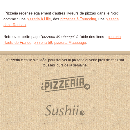
iPizzeria recense également d'autres livreurs de pizzas dans le Nord,
comme : une
pizzeria à Lille
, des
pizzerias à Tourcoing
, une
pizzeria
dans Roubaix
.
Retrouvez cette page "
pizzeria Maubeuge
" à l'aide des liens :
pizzeria
Hauts-de-France
,
pizzeria 59
,
pizzeria Maubeuge
.
iPizzeria.fr est le site idéal pour trouver la pizzeria ouverte près de chez soi
tous les jours de la semaine.