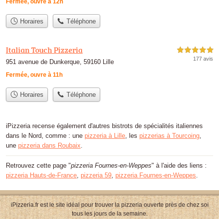
Fermée, ouvre à 12h
Horaires
Téléphone
Italian Touch Pizzeria
5,0 étoiles sur 5
177 avis
951 avenue de Dunkerque, 59160 Lille
Fermée, ouvre à 11h
Horaires
Téléphone
iPizzeria recense également d'autres bistrots de spécialités italiennes
dans le Nord, comme : une
pizzeria à Lille
, les
pizzerias à Tourcoing
,
une
pizzeria dans Roubaix
.
Retrouvez cette page "
pizzeria Fournes-en-Weppes
" à l'aide des liens :
pizzeria Hauts-de-France
,
pizzeria 59
,
pizzeria Fournes-en-Weppes
.
iPizzeria.fr est le site idéal pour trouver la pizzeria ouverte près de chez soi
tous les jours de la semaine.