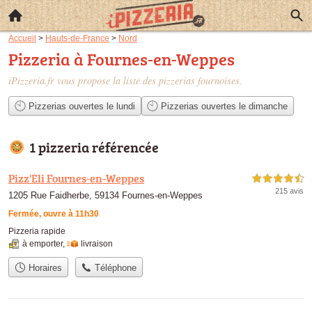
Accueil
>
Hauts-de-France
>
Nord
Pizzeria à Fournes-en-Weppes
iPizzeria.fr vous propose la liste des
pizzerias fournoises
.
Pizzerias ouvertes le lundi
Pizzerias ouvertes le dimanche
1 pizzeria référencée
Pizz'Eli Fournes-en-Weppes
4,5 étoiles sur 5
215 avis
1205 Rue Faidherbe, 59134 Fournes-en-Weppes
Fermée, ouvre à 11h30
Pizzeria rapide
à emporter
,
livraison
Horaires
Téléphone