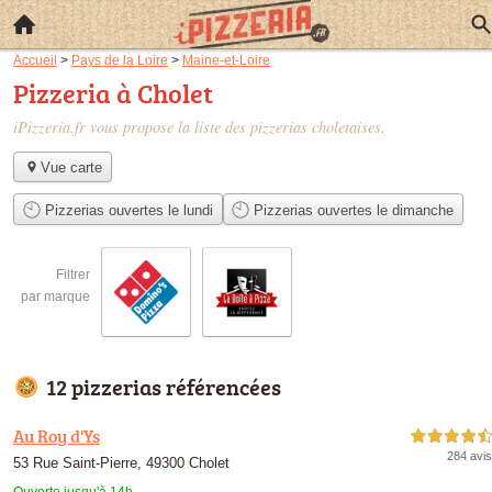
Accueil
>
Pays de la Loire
>
Maine-et-Loire
Pizzeria à Cholet
iPizzeria.fr vous propose la liste des
pizzerias choletaises
.
Vue carte
Pizzerias ouvertes le lundi
Pizzerias ouvertes le dimanche
Filtrer
par marque
12 pizzerias référencées
Au Roy d'Ys
4,5 étoiles sur 5
284 avis
53 Rue Saint-Pierre, 49300 Cholet
Ouverte jusqu'à 14h