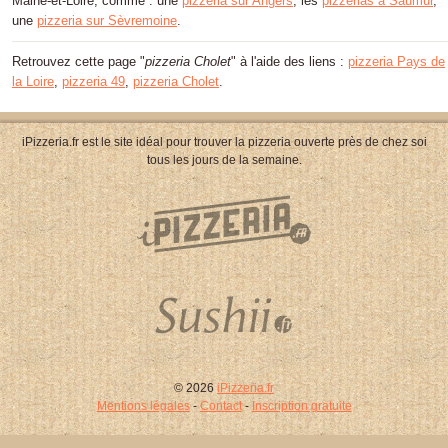
Maine-et-Loire, comme : une
pizzeria sur Angers
, les
pizzerias à Saumur
,
une
pizzeria sur Sèvremoine
.
Retrouvez cette page "
pizzeria Cholet
" à l'aide des liens :
pizzeria Pays de
la Loire
,
pizzeria 49
,
pizzeria Cholet
.
iPizzeria.fr est le site idéal pour trouver la pizzeria ouverte près de chez soi
tous les jours de la semaine.
© 2026
iPizzeria.fr
Mentions légales
-
Contact
-
Inscription gratuite