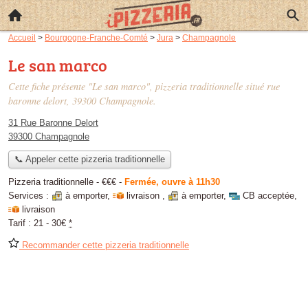
Accueil
>
Bourgogne-Franche-Comté
>
Jura
>
Champagnole
Le san marco
Cette fiche présente "Le san marco", pizzeria traditionnelle situé
rue
baronne delort
, 39300 Champagnole.
31 Rue Baronne Delort
39300 Champagnole
📞 Appeler cette pizzeria traditionnelle
Pizzeria traditionnelle -
€€€
-
Fermée, ouvre à 11h30
Services :
à emporter
,
livraison
,
à emporter
,
CB acceptée
,
livraison
Tarif :
21 - 30€
*
Recommander cette pizzeria traditionnelle