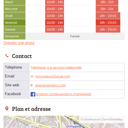
Mardi
11h30 - 14h
18h - 21h
Mercredi
11h30 - 14h
18h - 21h
Jeudi
11h30 - 14h
18h - 21h15
Vendredi
11h30 - 14h
18h - 21h15
Samedi
11h30 - 14h
18h - 21h15
Dimanche
Fermé
Signaler une erreur
Contact
Téléphone
Téléphoner à la pizzeria traditionnelle
Email
remi.podevinⓐgmail.com
Site web
www.lesanmarco.com
Facebook
facebook.com/lesanmarco.champagnole
Plan et adresse
© contributeurs OpenStreetMap