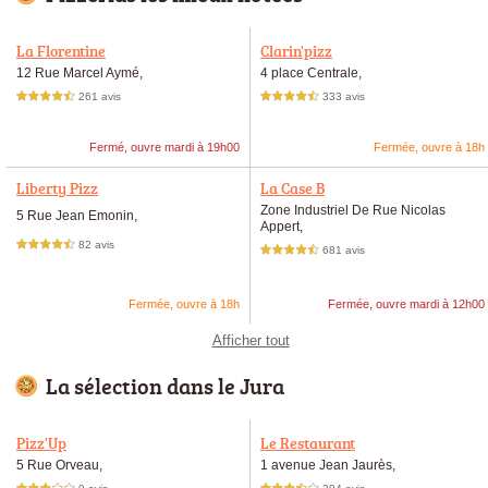
La Florentine
Clarin'pizz
12 Rue Marcel Aymé,
4 place Centrale,
261 avis
333 avis
4,5 étoiles sur 5
4,5 étoiles sur 5
Fermé, ouvre mardi à 19h00
Fermée, ouvre à 18h
Liberty Pizz
La Case B
Zone Industriel De Rue Nicolas
5 Rue Jean Emonin,
Appert,
82 avis
4,5 étoiles sur 5
681 avis
4,5 étoiles sur 5
Fermée, ouvre à 18h
Fermée, ouvre mardi à 12h00
Afficher tout
La sélection dans le Jura
Pizz'Up
Le Restaurant
5 Rue Orveau,
1 avenue Jean Jaurès,