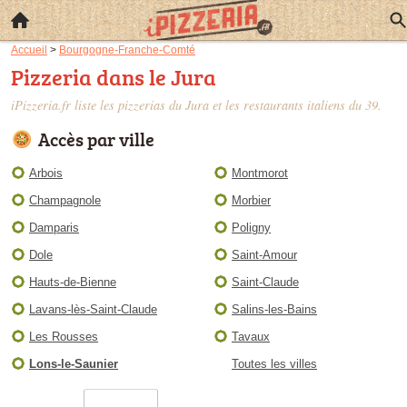
Accueil
>
Bourgogne-Franche-Comté
Pizzeria dans le Jura
iPizzeria.fr liste les
pizzerias du Jura
et les restaurants italiens du 39.
Accès par ville
Arbois
Montmorot
Champagnole
Morbier
Damparis
Poligny
Dole
Saint-Amour
Hauts-de-Bienne
Saint-Claude
Lavans-lès-Saint-Claude
Salins-les-Bains
Les Rousses
Tavaux
Lons-le-Saunier
Toutes les villes