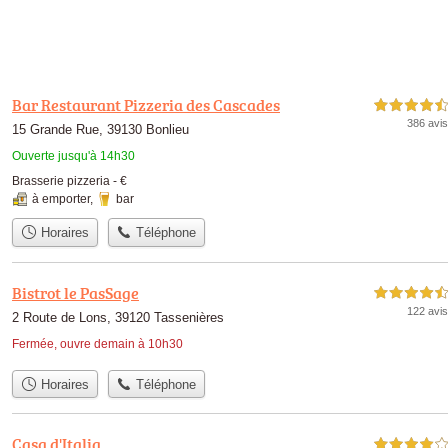
Bar Restaurant Pizzeria des Cascades
4,5 étoiles sur 5
386 avis
15 Grande Rue, 39130 Bonlieu
Ouverte jusqu'à 14h30
Brasserie pizzeria -
€
à emporter
,
bar
Horaires
Téléphone
Bistrot le PasSage
4,5 étoiles sur 5
122 avis
2 Route de Lons, 39120 Tassenières
Fermée, ouvre demain à 10h30
Horaires
Téléphone
Casa d'Italia
4,0 étoiles sur 5