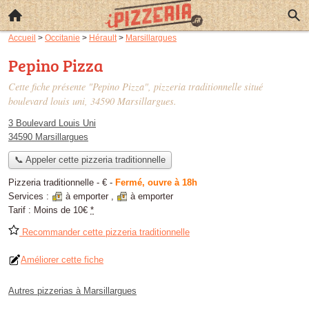
Accueil
>
Occitanie
>
Hérault
>
Marsillargues
Pepino Pizza
Cette fiche présente "Pepino Pizza", pizzeria traditionnelle situé
boulevard louis uni
, 34590 Marsillargues.
3 Boulevard Louis Uni
34590 Marsillargues
📞 Appeler cette pizzeria traditionnelle
Pizzeria traditionnelle -
€
-
Fermé, ouvre à 18h
Services :
à emporter
,
à emporter
Tarif :
Moins de 10€
*
Recommander cette pizzeria traditionnelle
Améliorer cette fiche
Autres pizzerias à Marsillargues