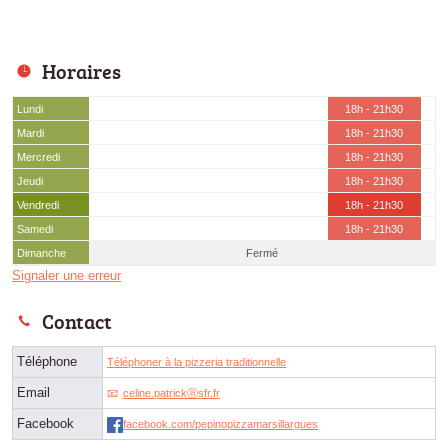
Horaires
Lundi
18h - 21h30
Mardi
18h - 21h30
Mercredi
18h - 21h30
Jeudi
18h - 21h30
Vendredi
18h - 21h30
Samedi
18h - 21h30
Dimanche
Fermé
Signaler une erreur
Contact
Téléphone
Téléphoner à la pizzeria traditionnelle
Email
celine.patrickⓐsfr.fr
Facebook
facebook.com/pepinopizzamarsillargues