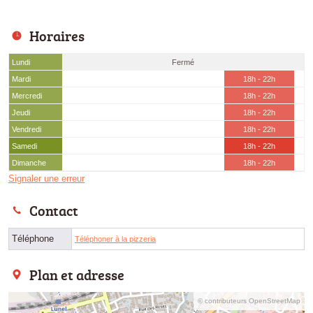
Horaires
Lundi
Fermé
Mardi
18h - 22h
Mercredi
18h - 22h
Jeudi
18h - 22h
Vendredi
18h - 22h
Samedi
18h - 22h
Dimanche
18h - 22h
Signaler une erreur
Contact
Téléphone
Téléphoner à la pizzeria
Plan et adresse
© contributeurs OpenStreetMap