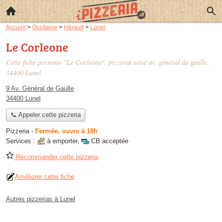
Accueil
>
Occitanie
>
Hérault
>
Lunel
Le Corleone
Cette fiche présente "Le Corleone", pizzeria situé
av. général de gaulle
,
34400 Lunel.
9 Av. Général de Gaulle
34400 Lunel
📞 Appeler cette pizzeria
Pizzeria
-
Fermée, ouvre à 18h
Services :
à emporter
,
CB acceptée
Recommander cette pizzeria
Améliorer cette fiche
Autres pizzerias à Lunel