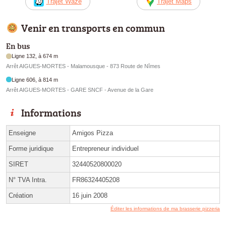
Trajet Waze
Trajet Maps
Venir en transports en commun
En bus
Ligne 132, à 674 m
Arrêt AIGUES-MORTES - Malamousque - 873 Route de Nîmes
Ligne 606, à 814 m
Arrêt AIGUES-MORTES - GARE SNCF - Avenue de la Gare
Informations
Enseigne
Amigos Pizza
Forme juridique
Entrepreneur individuel
SIRET
32440520800020
N° TVA Intra.
FR86324405208
Création
16 juin 2008
Éditer les informations de ma brasserie pizzeria