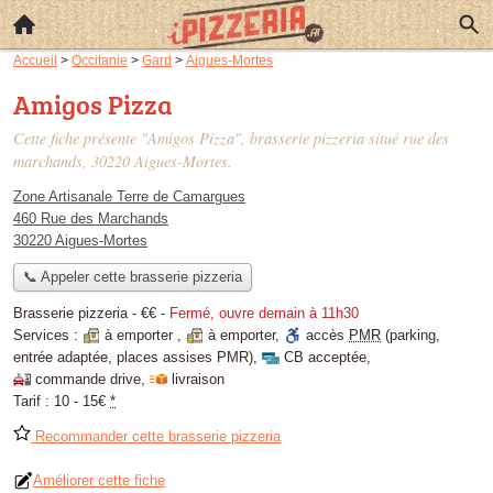
Accueil
>
Occitanie
>
Gard
>
Aigues-Mortes
Amigos Pizza
Cette fiche présente "Amigos Pizza", brasserie pizzeria situé
rue des
marchands
, 30220 Aigues-Mortes.
Zone Artisanale Terre de Camargues
460 Rue des Marchands
30220 Aigues-Mortes
📞 Appeler cette brasserie pizzeria
Brasserie pizzeria -
€€
-
Fermé, ouvre demain à 11h30
Services :
à emporter
,
à emporter
,
accès
PMR
(parking,
entrée adaptée, places assises PMR)
,
CB acceptée
,
commande drive
,
livraison
Tarif :
10 - 15€
*
Recommander cette brasserie pizzeria
Améliorer cette fiche