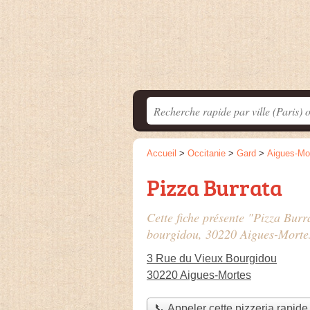
Accueil
>
Occitanie
>
Gard
>
Aigues-Mo
Pizza Burrata
Cette fiche présente "Pizza Burr
bourgidou
, 30220 Aigues-Morte
3 Rue du Vieux Bourgidou
30220 Aigues-Mortes
📞 Appeler cette pizzeria rapide