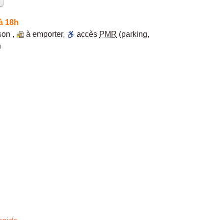
à 18h
ison
,
à emporter
,
accès
PMR
(parking,
n