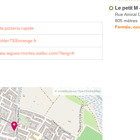
Le petit M 
Rue Amiral 
805 mètres
Fermée, ouv
a pizzeria rapide
kohler73ⓐorange.fr
ata-aigues-mortes.eatbu.com/?lang=fr
© contributeurs OpenStreetMap