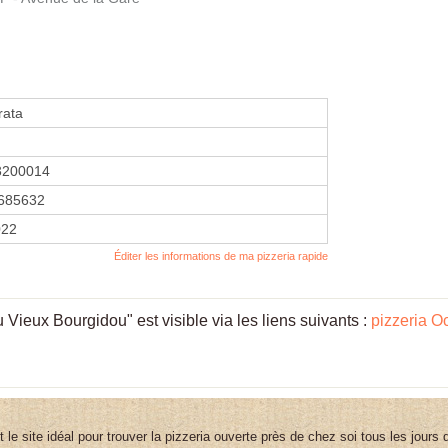
rata
3200014
685632
022
Éditer les informations de ma pizzeria rapide
Vieux Bourgidou" est visible via les liens suivants :
pizzeria O
st le site idéal pour trouver la pizzeria ouverte près de chez soi tous les jours