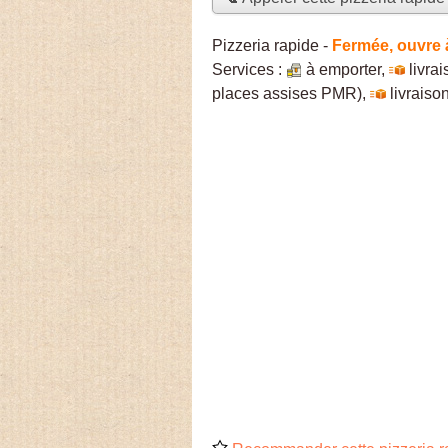
Pizzeria rapide
-
Fermée, ouvre 
Services :
à emporter
,
livra
places assises PMR)
,
livraiso