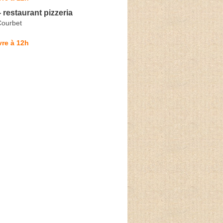
- restaurant pizzeria
Courbet
re à 12h