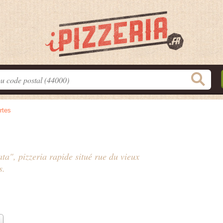
rtes
ata", pizzeria rapide situé
rue du vieux
s.