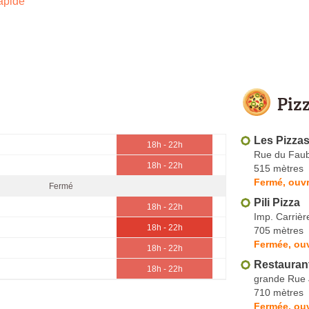
apide
Piz
Les Pizza
18h - 22h
Rue du Faub
18h - 22h
515 mètres
Fermé, ouvr
Fermé
Pili Pizza
18h - 22h
Imp. Carrièr
18h - 22h
705 mètres
Fermée, ouv
18h - 22h
Restauran
18h - 22h
grande Rue 
710 mètres
Fermée, ouv