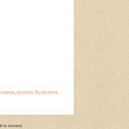
ccitanie
,
pizzeria 30
,
pizzeria
 de la semaine.