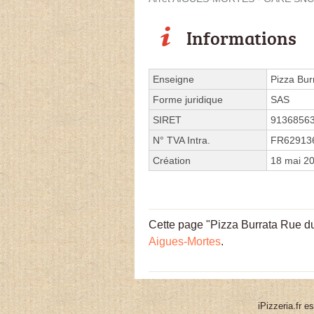
Informations
Enseigne
Pizza Bur
Forme juridique
SAS
SIRET
9136856
N° TVA Intra.
FR62913
Création
18 mai 2
Cette page "Pizza Burrata Rue du 
Aigues-Mortes
.
iPizzeria.fr e