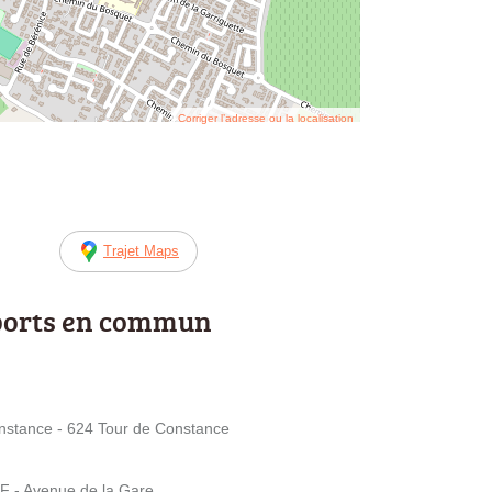
Corriger l’adresse ou la localisation
Trajet Maps
ports en commun
stance - 624 Tour de Constance
- Avenue de la Gare