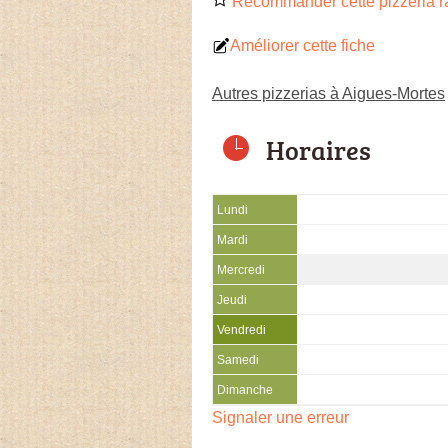
Recommander cette pizzeria r
Améliorer cette fiche
Autres pizzerias à Aigues-Mortes
Horaires
Lundi
Mardi
Mercredi
Jeudi
Vendredi
Samedi
Dimanche
Signaler une erreur