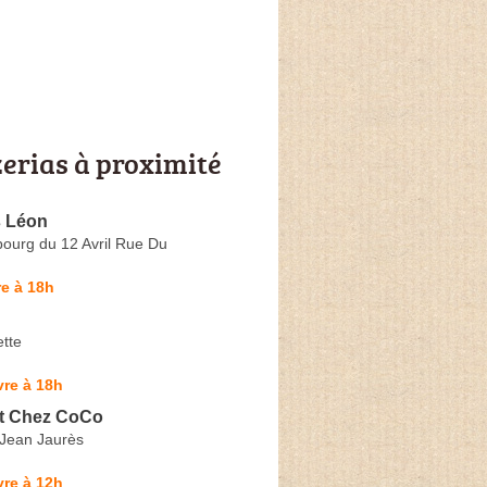
zerias à proximité
s Léon
ourg du 12 Avril Rue Du
e à 18h
ette
re à 18h
t Chez CoCo
Jean Jaurès
re à 12h