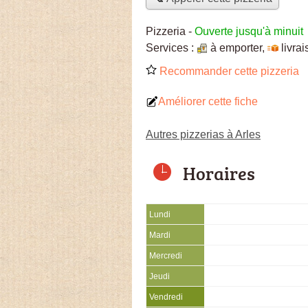
Pizzeria
-
Ouverte jusqu'à minuit
Services :
à emporter
,
livra
Recommander cette pizzeria
Améliorer cette fiche
Autres pizzerias à Arles
Horaires
Lundi
Mardi
Mercredi
Jeudi
Vendredi