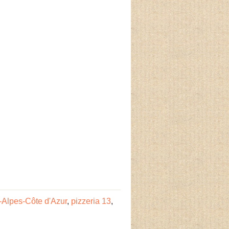
-Alpes-Côte d'Azur
,
pizzeria 13
,