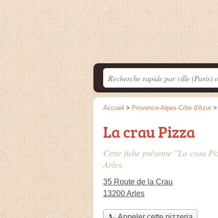
Accueil
>
Provence-Alpes-Côte d'Azur
La crau Pizza
Cette fiche présente "La crau Pi
Arles.
35 Route de la Crau
13200 Arles
📞 Appeler cette pizzeria