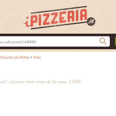
>
Bouches-du-Rhône
>
Arles
zza", pizzeria situé
route de la crau
, 13200