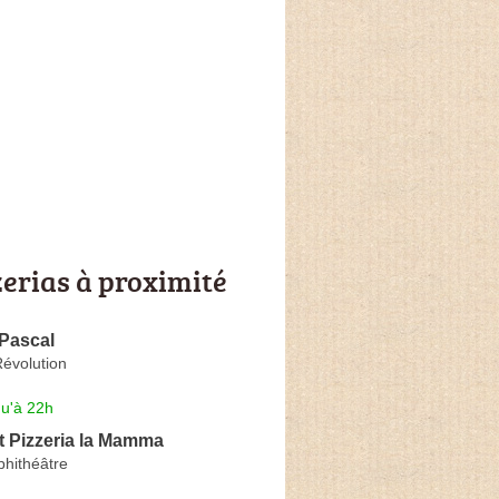
zerias à proximité
 Pascal
Révolution
qu'à 22h
t Pizzeria la Mamma
phithéâtre