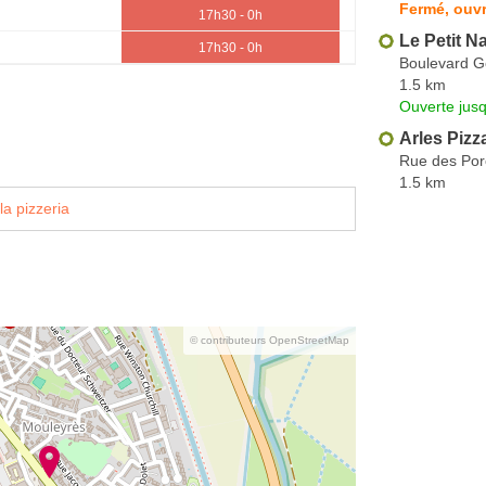
Fermé, ouvr
17h30 - 0h
Le Petit N
17h30 - 0h
Boulevard 
1.5 km
Ouverte jus
Arles Pizz
Rue des Por
1.5 km
la pizzeria
© contributeurs OpenStreetMap