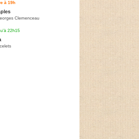
e à 19h
aples
Georges Clemenceau
qu'à 22h15
a
celets