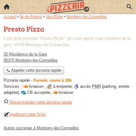
Accueil
>
Île-de-France
>
Val-d'Oise
>
Montigny-lès-Cormeilles
Presto Pizza
Cette fiche présente "Presto Pizza", pizzeria rapide situé
résidence de la
gare
, 95370 Montigny-lès-Cormeilles.
20 Résidence de la Gare
95370 Montigny-lès-Cormeilles
📞 Appeler cette pizzeria rapide
Pizzeria rapide
-
Fermée, ouvre à 18h
Services :
livraison
,
à emporter
,
accès
PMR
(parking, entrée
adaptée)
,
CB acceptée
,
livraison
Recommander cette pizzeria rapide
Améliorer cette fiche
Autres pizzerias à Montigny-lès-Cormeilles