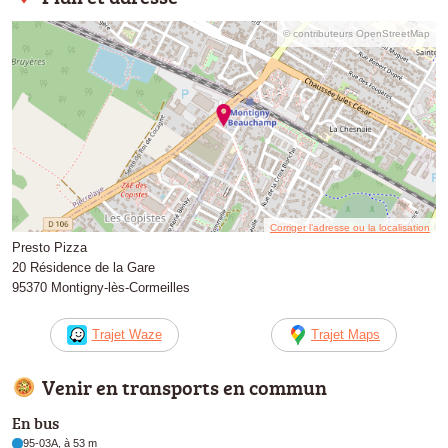
© contributeurs OpenStreetMap
Corriger l’adresse ou la localisation
Presto Pizza
20 Résidence de la Gare
95370 Montigny-lès-Cormeilles
Trajet Waze
Trajet Maps
Venir en transports en commun
En bus
95-03A, à 53 m