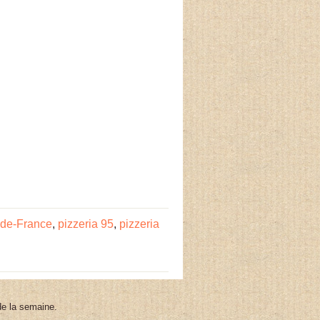
e-de-France
,
pizzeria 95
,
pizzeria
 de la semaine.