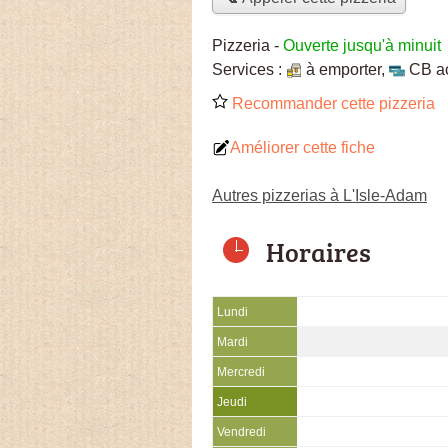
Pizzeria
-
Ouverte jusqu'à minuit
Services :
à emporter
,
CB a
Recommander cette pizzeria
Améliorer cette fiche
Autres pizzerias à L'Isle-Adam
Horaires
Lundi
Mardi
Mercredi
Jeudi
Vendredi