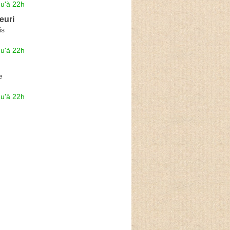
qu'à 22h
euri
is
qu'à 22h
e
qu'à 22h