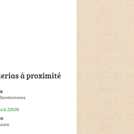
zerias à proximité
ma
 Bonshommes
qu'à 22h30
co
azare