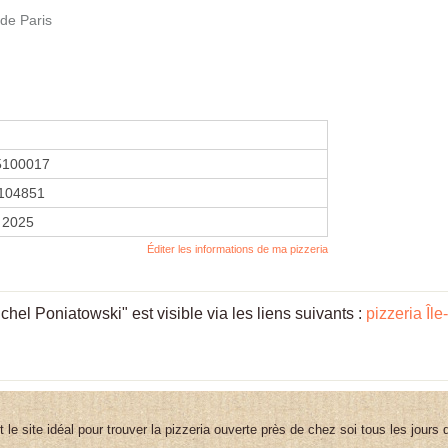
 de Paris
5100017
104851
 2025
Éditer les informations de ma pizzeria
el Poniatowski" est visible via les liens suivants :
pizzeria Îl
st le site idéal pour trouver la pizzeria ouverte près de chez soi tous les jours