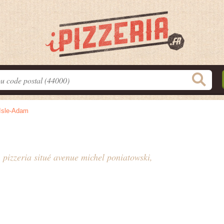
'Isle-Adam
 pizzeria situé
avenue michel poniatowski
,