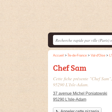
Accueil
>
Île-de-France
>
Val-d'Oise
>
L
Chef Sam
Cette fiche présente "Chef Sam",
95290 L'Isle-Adam.
37 avenue Michel Poniatowski
95290 L'Isle-Adam
📞 Appeler cette pizzeria