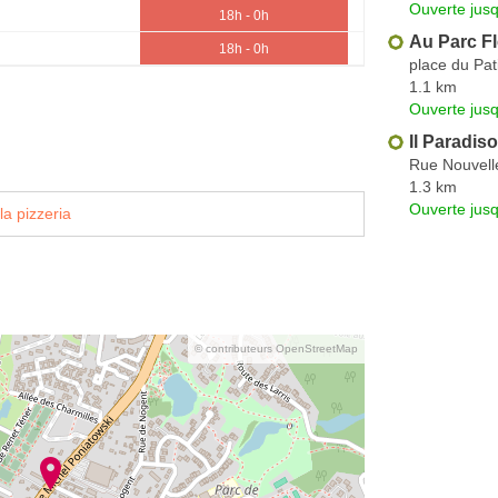
Ouverte jus
18h - 0h
Au Parc Fl
18h - 0h
place du Pat
1.1 km
Ouverte jus
Il Paradiso
Rue Nouvell
1.3 km
Ouverte jus
la pizzeria
© contributeurs OpenStreetMap