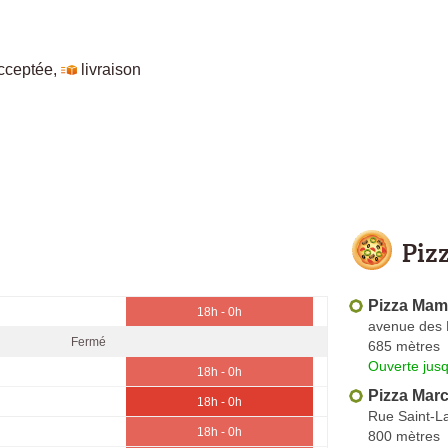
cceptée
,
livraison
Piz
Pizza Ma
18h - 0h
avenue des
Fermé
685 mètres
Ouverte jus
18h - 0h
Pizza Mar
18h - 0h
Rue Saint-L
18h - 0h
800 mètres