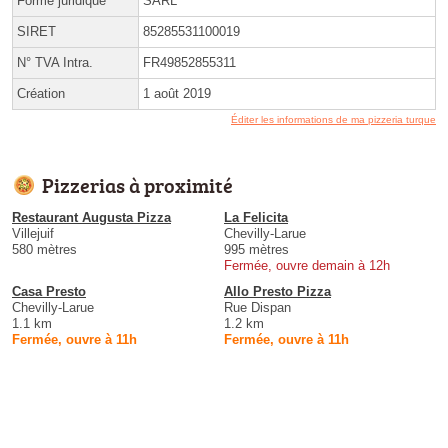
Forme juridique
SARL
SIRET
85285531100019
N° TVA Intra.
FR49852855311
Création
1 août 2019
Éditer les informations de ma pizzeria turque
Pizzerias à proximité
Restaurant Augusta Pizza
La Felicita
Villejuif
Chevilly-Larue
580 mètres
995 mètres
Fermée, ouvre demain à 12h
Casa Presto
Allo Presto Pizza
Chevilly-Larue
Rue Dispan
1.1 km
1.2 km
Fermée, ouvre à 11h
Fermée, ouvre à 11h