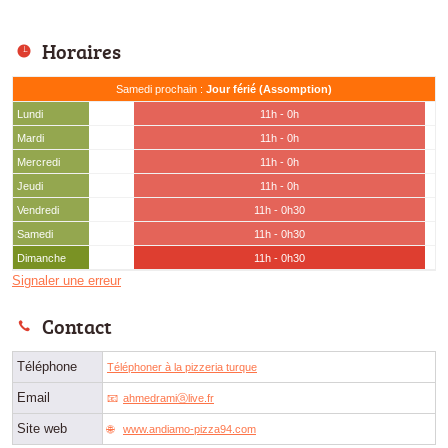
Horaires
Samedi prochain :
Jour férié (Assomption)
Lundi
11h - 0h
Mardi
11h - 0h
Mercredi
11h - 0h
Jeudi
11h - 0h
Vendredi
11h - 0h30
Samedi
11h - 0h30
Dimanche
11h - 0h30
Signaler une erreur
Contact
Téléphone
Téléphoner à la pizzeria turque
Email
ahmedramiⓐlive.fr
Site web
www.andiamo-pizza94.com