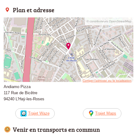
Plan et adresse
© contributeurs OpenStreetMap
Corriger l’adresse ou la localisation
Andiamo Pizza
117 Rue de Bicêtre
94240 L'Haÿ-les-Roses
Trajet Waze
Trajet Maps
Venir en transports en commun