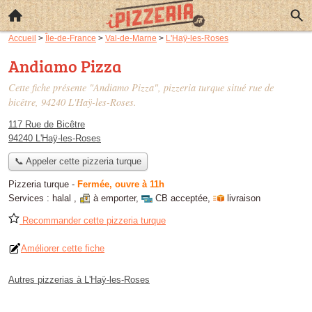
Accueil
>
Île-de-France
>
Val-de-Marne
>
L'Haÿ-les-Roses
Andiamo Pizza
Cette fiche présente "Andiamo Pizza", pizzeria turque situé
rue de
bicêtre
, 94240 L'Haÿ-les-Roses.
117 Rue de Bicêtre
94240 L'Haÿ-les-Roses
📞 Appeler cette pizzeria turque
Pizzeria turque
-
Fermée, ouvre à 11h
Services :
halal
,
à emporter
,
CB acceptée
,
livraison
Recommander cette pizzeria turque
Améliorer cette fiche
Autres pizzerias à L'Haÿ-les-Roses