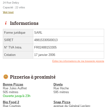
24 Rue Delizy
Capacité : 22 vélos
Voir tout
Informations
Forme juridique
SARL
SIRET
48815330500013
N° TVA Intra.
FR02488153305
Création
17 janvier 2006
Éditer les informations de ma brasserie pizzeria
Pizzerias à proximité
Bonne Pizzas
Divela
Rue Jules Auffret
Rue Hoche
505 mètres
595 mètres
Ouverte jusqu'à 23h
Big Food 2
Snap Pizza
Rue Courtois
avenue du Général Leclerc