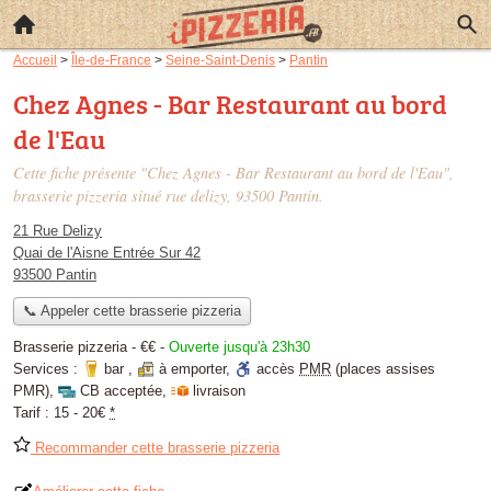
Accueil
>
Île-de-France
>
Seine-Saint-Denis
>
Pantin
Chez Agnes - Bar Restaurant au bord
de l'Eau
Cette fiche présente "Chez Agnes - Bar Restaurant au bord de l'Eau",
brasserie pizzeria situé
rue delizy
, 93500 Pantin.
21 Rue Delizy
Quai de l'Aisne Entrée Sur 42
93500 Pantin
📞 Appeler cette brasserie pizzeria
Brasserie pizzeria -
€€
-
Ouverte jusqu'à 23h30
Services :
bar
,
à emporter
,
accès
PMR
(places assises
PMR)
,
CB acceptée
,
livraison
Tarif :
15 - 20€
*
Recommander cette brasserie pizzeria