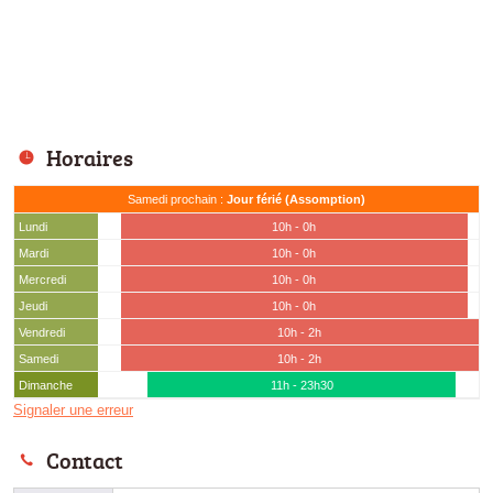
Horaires
Samedi prochain :
Jour férié (Assomption)
Lundi
10h - 0h
Mardi
10h - 0h
Mercredi
10h - 0h
Jeudi
10h - 0h
Vendredi
10h - 2h
Samedi
10h - 2h
Dimanche
11h - 23h30
Signaler une erreur
Contact