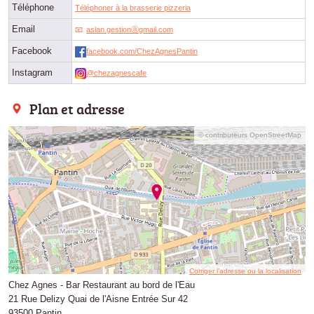
Téléphone
Téléphoner à la brasserie pizzeria
Email
aslan.gestionⓐgmail.com
Facebook
facebook.com/ChezAgnesPantin
Instagram
@chezagnescafe
Plan et adresse
© contributeurs OpenStreetMap
Corriger l’adresse ou la localisation
Chez Agnes - Bar Restaurant au bord de l'Eau
21 Rue Delizy Quai de l'Aisne Entrée Sur 42
93500 Pantin