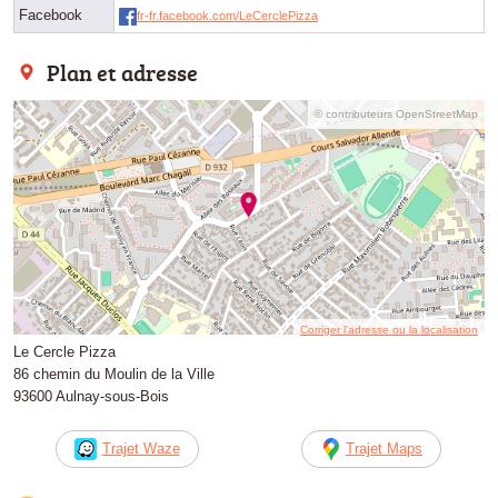
Facebook
fr-fr.facebook.com/LeCerclePizza
Plan et adresse
© contributeurs OpenStreetMap
Corriger l’adresse ou la localisation
Le Cercle Pizza
86 chemin du Moulin de la Ville
93600 Aulnay-sous-Bois
Trajet Waze
Trajet Maps