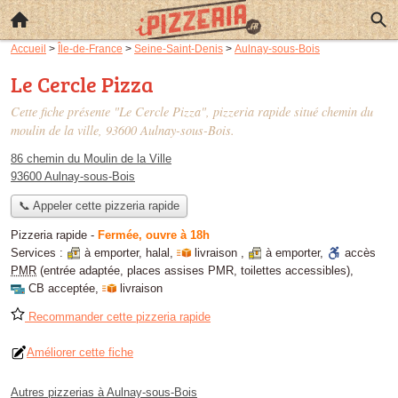
Accueil
>
Île-de-France
>
Seine-Saint-Denis
>
Aulnay-sous-Bois
Le Cercle Pizza
Cette fiche présente "Le Cercle Pizza", pizzeria rapide situé
chemin du
moulin de la ville
, 93600 Aulnay-sous-Bois.
86 chemin du Moulin de la Ville
93600 Aulnay-sous-Bois
📞 Appeler cette pizzeria rapide
Pizzeria rapide
-
Fermée, ouvre à 18h
Services :
à emporter
,
halal
,
livraison
,
à emporter
,
accès
PMR
(entrée adaptée, places assises PMR, toilettes accessibles)
,
CB acceptée
,
livraison
Recommander cette pizzeria rapide
Améliorer cette fiche
Autres pizzerias à Aulnay-sous-Bois