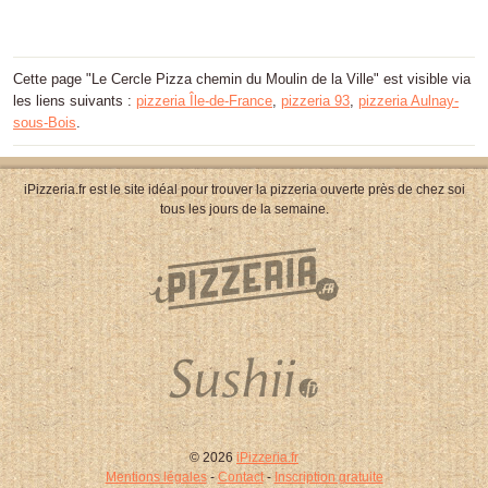
Cette page "Le Cercle Pizza chemin du Moulin de la Ville" est visible via
les liens suivants :
pizzeria Île-de-France
,
pizzeria 93
,
pizzeria Aulnay-
sous-Bois
.
iPizzeria.fr est le site idéal pour trouver la pizzeria ouverte près de chez soi
tous les jours de la semaine.
© 2026
iPizzeria.fr
Mentions légales
-
Contact
-
Inscription gratuite