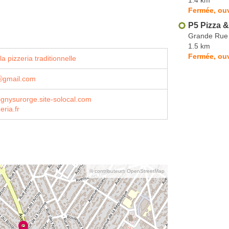
Fermée, ouv
P5 Pizza 
Grande Rue
1.5 km
Fermée, ouv
a pizzeria traditionnelle
iⓐgmail.com
vignysurorge.site-solocal.com
eria.fr
© contributeurs OpenStreetMap