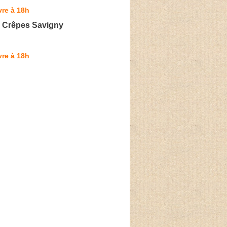
re à 18h
& Crêpes Savigny
re à 18h