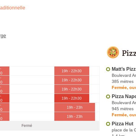
aditionnelle
rge
Piz
Matt’s Piz
-
19h - 22h30
30
Boulevard Ar
-
19h - 22h30
385 mètres
30
-
Fermée, ou
19h - 22h30
30
Pizza Napo
-
19h - 22h30
30
Boulevard Ar
-
19h - 23h
945 mètres
30
-
Fermée, ouv
19h - 23h
30
Pizza Hut
Fermé
place de la 
1.4 km