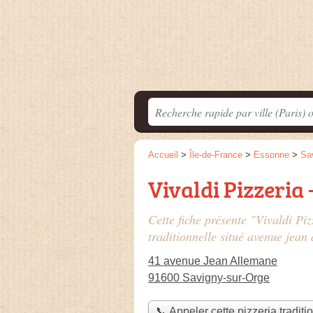
Accueil
>
Île-de-France
>
Essonne
>
Sa
Vivaldi Pizzeria 
Cette fiche présente "Vivaldi Piz
traditionnelle situé
avenue jean
41 avenue Jean Allemane
91600 Savigny-sur-Orge
📞 Appeler cette pizzeria traditi