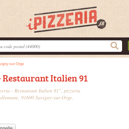
vigny-sur-Orge
- Restaurant Italien 91
zeria - Restaurant Italien 91", pizzeria
 allemane
, 91600 Savigny-sur-Orge.
onnelle