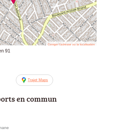
Corriger l’adresse ou la localisation
ien 91
Trajet Maps
ports en commun
emane