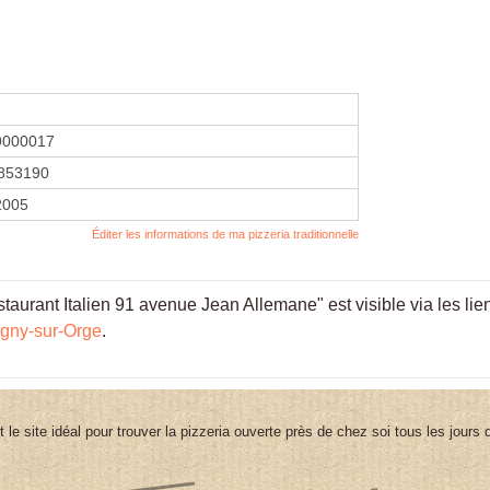
9000017
853190
2005
Éditer les informations de ma pizzeria traditionnelle
taurant Italien 91 avenue Jean Allemane" est visible via les lie
igny-sur-Orge
.
st le site idéal pour trouver la pizzeria ouverte près de chez soi tous les jours