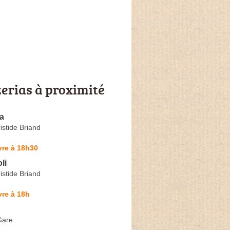
zerias à proximité
za
istide Briand
vre à 18h30
li
istide Briand
re à 18h
Gare