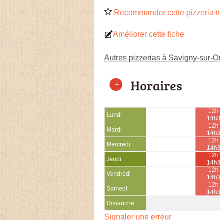
Recommander cette pizzeria tr
Améliorer cette fiche
Autres pizzerias à Savigny-sur-O
Horaires
12h 
Lundi
14h
12h 
Mardi
14h
12h 
Mercredi
14h
12h 
Jeudi
14h
12h 
Vendredi
14h
12h 
Samedi
14h
Dimanche
Signaler une erreur