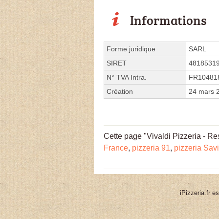
Informations
Forme juridique
SARL
SIRET
4818531
N° TVA Intra.
FR10481
Création
24 mars 
Cette page "Vivaldi Pizzeria - Res
France
,
pizzeria 91
,
pizzeria Sav
iPizzeria.fr e