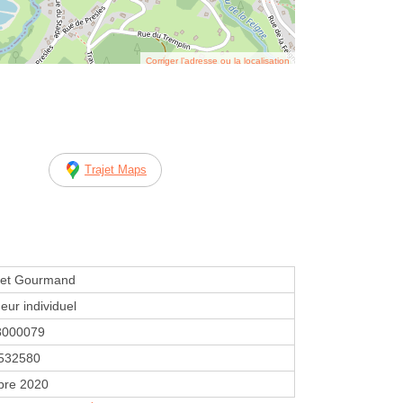
Corriger l’adresse ou la localisation
Trajet Maps
det Gourmand
eur individuel
8000079
532580
bre 2020