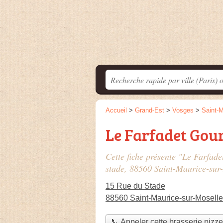
Accueil
>
Grand-Est
>
Vosges
>
Saint-M
Le Farfadet Go
Cette fiche présente "Le Farfad
stade
, 88560 Saint-Maurice-sur
15 Rue du Stade
88560 Saint-Maurice-sur-Moselle
📞 Appeler cette brasserie pizze