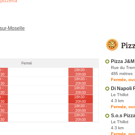
pizzeria
-sur-Moselle
Piz
Pizza J&M
Fermé
Rue du Trem
h -
18h30 -
485 mètres
h30
20h30
h -
18h30 -
Fermée, ouv
h30
20h30
Di Napoli P
h -
18h30 -
h30
20h30
Le Thillot
h -
18h30 -
4.3 km
h30
20h30
h -
18h30 -
Fermée, ouv
h30
20h30
S.o.s Pizz
h -
18h30 -
h30
20h30
Le Thillot
4.3 km
Fermée, ou