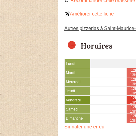
Recommander cette brasserie 
Améliorer cette fiche
Autres pizzerias à Saint-Maurice
Horaires
Lundi
12
Mardi
13
12
Mercredi
13
12
Jeudi
13
12
Vendredi
13
12
Samedi
13
12
Dimanche
13
Signaler une erreur