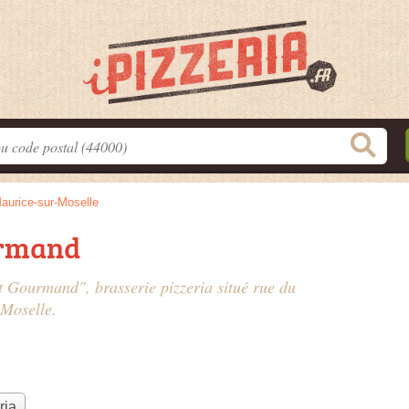
aurice-sur-Moselle
urmand
et Gourmand", brasserie pizzeria situé
rue du
-Moselle.
ria