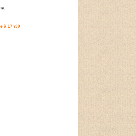
na
re à 17h30