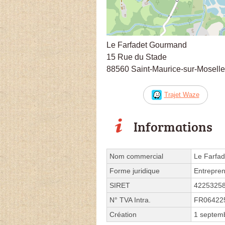
Le Farfadet Gourmand
15 Rue du Stade
88560 Saint-Maurice-sur-Moselle
Trajet Waze
Informations
Nom commercial
Le Farfa
Forme juridique
Entrepren
SIRET
4225325
N° TVA Intra.
FR06422
Création
1 septem