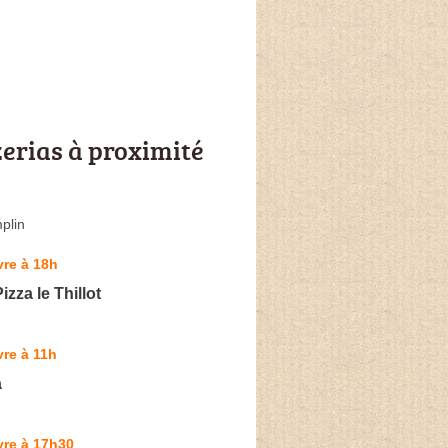
zerias à proximité
plin
re à 18h
izza le Thillot
re à 11h
a
vre à 17h30