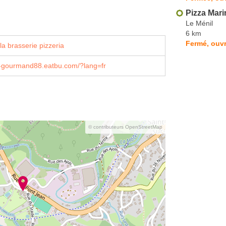
Pizza Mari
Le Ménil
6 km
Fermé, ouv
a brasserie pizzeria
t-gourmand88.eatbu.com/?lang=fr
© contributeurs OpenStreetMap