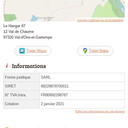
Corriger l’adresse ou la localisation
Le Hangar 87
12 Val de Chaume
87320 Val-d'Oire-et-Gartempe
Trajet Waze
Trajet Maps
Informations
Forme juridique
SARL
SIRET
89229878700011
N° TVA Intra.
FR80892298787
Création
2 janvier 2021
Éditer les informations de ma pizzeria