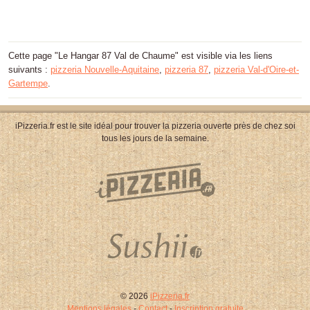
Cette page "Le Hangar 87 Val de Chaume" est visible via les liens
suivants :
pizzeria Nouvelle-Aquitaine
,
pizzeria 87
,
pizzeria Val-d'Oire-et-
Gartempe
.
iPizzeria.fr est le site idéal pour trouver la pizzeria ouverte près de chez soi
tous les jours de la semaine.
© 2026
iPizzeria.fr
Mentions légales
-
Contact
-
Inscription gratuite