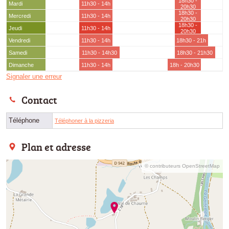
18h30 -
Mardi
11h30 - 14h
20h30
18h30 -
Mercredi
11h30 - 14h
20h30
18h30 -
Jeudi
11h30 - 14h
20h30
Vendredi
11h30 - 14h
18h30 - 21h
Samedi
11h30 - 14h30
18h30 - 21h30
Dimanche
11h30 - 14h
18h - 20h30
Signaler une erreur
Contact
Téléphone
Téléphoner à la pizzeria
Plan et adresse
© contributeurs OpenStreetMap