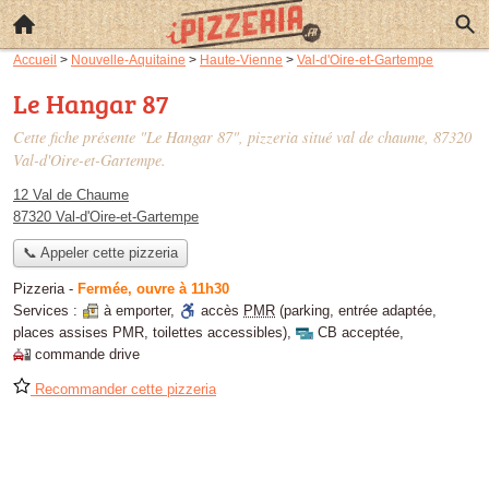
Accueil
>
Nouvelle-Aquitaine
>
Haute-Vienne
>
Val-d'Oire-et-Gartempe
Le Hangar 87
Cette fiche présente "Le Hangar 87", pizzeria situé
val de chaume
, 87320
Val-d'Oire-et-Gartempe.
12 Val de Chaume
87320 Val-d'Oire-et-Gartempe
📞 Appeler cette pizzeria
Pizzeria
-
Fermée, ouvre à 11h30
Services :
à emporter
,
accès
PMR
(parking, entrée adaptée,
places assises PMR, toilettes accessibles)
,
CB acceptée
,
commande drive
Recommander cette pizzeria