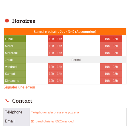
Horaires
Samedi prochain :
Jour férié (Assomption)
Lundi
12h - 14h
19h - 22h
Mardi
12h - 14h
19h - 22h
Mercredi
12h - 14h
19h - 22h
Jeudi
Fermé
Vendredi
12h - 14h
19h - 22h
Samedi
12h - 14h
19h - 22h
Dimanche
12h - 14h
19h - 22h
Signaler une erreur
Contact
Téléphone
Téléphoner à la brasserie pizzeria
Email
baud.christian85ⓐorange.fr