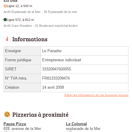
En bus
Ligne 12, à 543 m
Arrêt Esplanade de la Mer - 36 Esplanade de la mer
Ligne 572, à 812 m
Arrêt Gare Routière - 31 Boulevard maréchal leclerc
Informations
Enseigne
Le Panarbo
Forme juridique
Entrepreneur individuel
SIRET
33320947600055
N° TVA Intra.
FR81333209476
Création
14 avril 2008
Éditer les informations de ma brasserie pizzeria
Pizzerias à proximité
Pause Pizza
Le Colonial
82E avenue de la Mer
esplanade de la Mer