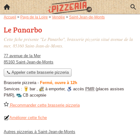
Accueil
>
Pays de la Loire
>
Vendée
>
Saint-Jean-de-Monts
Le Panarbo
Cette fiche présente "Le Panarbo", brasserie pizzeria situé
avenue de la
mer
, 85160 Saint-Jean-de-Monts.
77 avenue de la Mer
85160 Saint-Jean-de-Monts
📞 Appeler cette brasserie pizzeria
Brasserie pizzeria
-
Fermé, ouvre à 12h
Services :
bar
,
à emporter
,
accès
PMR
(places assises
PMR)
,
CB acceptée
Recommander cette brasserie pizzeria
Améliorer cette fiche
Autres pizzerias à Saint-Jean-de-Monts