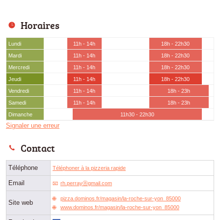
Horaires
Lundi
11h - 14h
18h - 22h30
Mardi
11h - 14h
18h - 22h30
Mercredi
11h - 14h
18h - 22h30
Jeudi
11h - 14h
18h - 22h30
Vendredi
11h - 14h
18h - 23h
Samedi
11h - 14h
18h - 23h
Dimanche
11h30 - 22h30
Signaler une erreur
Contact
Téléphone
Téléphoner à la pizzeria rapide
Email
rh.perrayⓐgmail.com
pizza.dominos.fr/magasin/la-roche-sur-yon_85000
Site web
www.dominos.fr/magasin/la-roche-sur-yon_85000