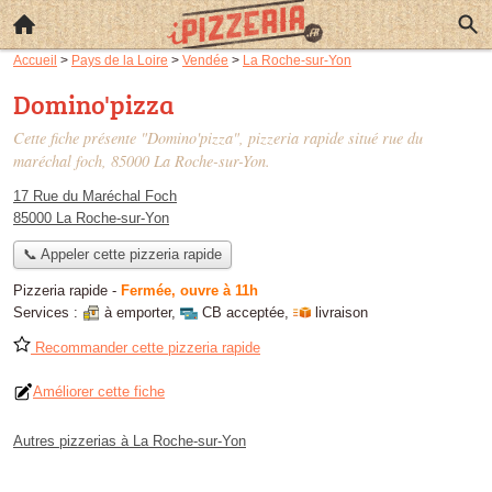
Accueil
>
Pays de la Loire
>
Vendée
>
La Roche-sur-Yon
Domino'pizza
Cette fiche présente "Domino'pizza", pizzeria rapide situé
rue du
maréchal foch
, 85000 La Roche-sur-Yon.
17 Rue du Maréchal Foch
85000 La Roche-sur-Yon
📞 Appeler cette pizzeria rapide
Pizzeria rapide
-
Fermée, ouvre à 11h
Services :
à emporter
,
CB acceptée
,
livraison
Recommander cette pizzeria rapide
Améliorer cette fiche
Autres pizzerias à La Roche-sur-Yon