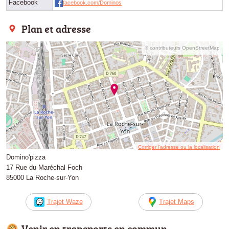
Facebook
facebook.com/Dominos
Plan et adresse
© contributeurs OpenStreetMap
Corriger l’adresse ou la localisation
Domino'pizza
17 Rue du Maréchal Foch
85000 La Roche-sur-Yon
Trajet Waze
Trajet Maps
Venir en transports en commun