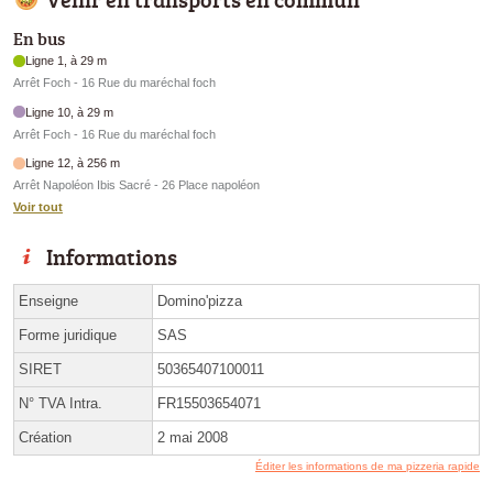
En bus
Ligne 1, à 29 m
Arrêt Foch - 16 Rue du maréchal foch
Ligne 10, à 29 m
Arrêt Foch - 16 Rue du maréchal foch
Ligne 12, à 256 m
Arrêt Napoléon Ibis Sacré - 26 Place napoléon
Voir tout
Informations
Enseigne
Domino'pizza
Forme juridique
SAS
SIRET
50365407100011
N° TVA Intra.
FR15503654071
Création
2 mai 2008
Éditer les informations de ma pizzeria rapide