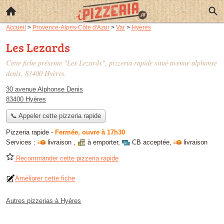
Accueil
>
Provence-Alpes-Côte d'Azur
>
Var
>
Hyères
Les Lezards
Cette fiche présente "Les Lezards", pizzeria rapide situé
avenue alphonse
denis
, 83400 Hyères.
30 avenue Alphonse Denis
83400 Hyères
📞 Appeler cette pizzeria rapide
Pizzeria rapide
-
Fermée, ouvre à 17h30
Services :
livraison
,
à emporter
,
CB acceptée
,
livraison
Recommander cette pizzeria rapide
Améliorer cette fiche
Autres pizzerias à Hyères