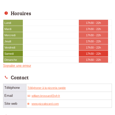
Horaires
Lundi
17h30 - 22h
Mardi
17h30 - 22h
Mercredi
17h30 - 22h
Jeudi
17h30 - 22h
Vendredi
17h30 - 22h
Samedi
17h30 - 22h
Dimanche
17h30 - 22h
Signaler une erreur
Contact
Téléphone
Téléphoner à la pizzeria rapide
Email
william.brossardⓐsfr.fr
Site web
www.pizzalezard.com