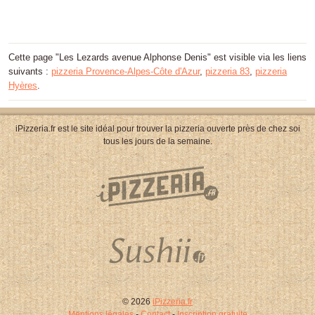
Cette page "Les Lezards avenue Alphonse Denis" est visible via les liens
suivants :
pizzeria Provence-Alpes-Côte d'Azur
,
pizzeria 83
,
pizzeria
Hyères
.
iPizzeria.fr est le site idéal pour trouver la pizzeria ouverte près de chez soi
tous les jours de la semaine.
© 2026
iPizzeria.fr
Mentions légales
-
Contact
-
Inscription gratuite