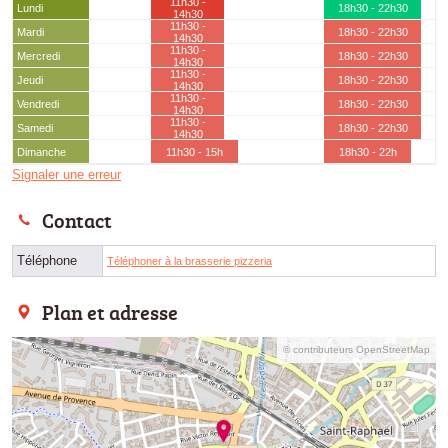
11h30 -
Lundi
18h30 - 22h30
14h30
11h30 -
Mardi
18h30 - 22h30
14h30
11h30 -
Mercredi
18h30 - 22h30
14h30
11h30 -
Jeudi
18h30 - 22h30
14h30
11h30 -
Vendredi
18h30 - 22h30
14h30
11h30 -
Samedi
18h30 - 22h30
14h30
Dimanche
11h30 - 15h
18h30 - 22h
Signaler une erreur
Contact
Téléphone
Téléphoner à la brasserie pizzeria
Plan et adresse
© contributeurs OpenStreetMap