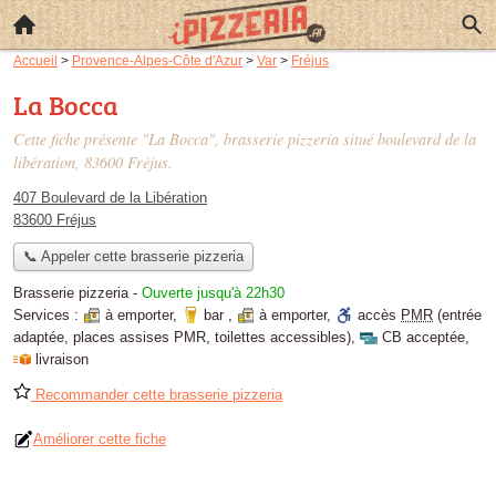
Accueil
>
Provence-Alpes-Côte d'Azur
>
Var
>
Fréjus
La Bocca
Cette fiche présente "La Bocca", brasserie pizzeria situé
boulevard de la
libération
, 83600 Fréjus.
407 Boulevard de la Libération
83600 Fréjus
📞 Appeler cette brasserie pizzeria
Brasserie pizzeria
-
Ouverte jusqu'à 22h30
Services :
à emporter
,
bar
,
à emporter
,
accès
PMR
(entrée
adaptée, places assises PMR, toilettes accessibles)
,
CB acceptée
,
livraison
Recommander cette brasserie pizzeria
Améliorer cette fiche