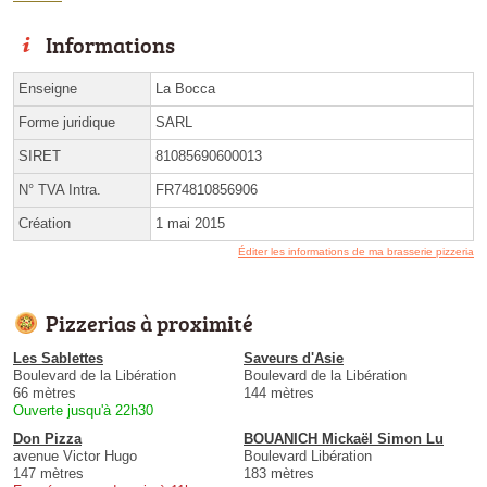
Informations
Enseigne
La Bocca
Forme juridique
SARL
SIRET
81085690600013
N° TVA Intra.
FR74810856906
Création
1 mai 2015
Éditer les informations de ma brasserie pizzeria
Pizzerias à proximité
Les Sablettes
Saveurs d'Asie
Boulevard de la Libération
Boulevard de la Libération
66 mètres
144 mètres
Ouverte jusqu'à 22h30
Don Pizza
BOUANICH Mickaël Simon Lu
avenue Victor Hugo
Boulevard Libération
147 mètres
183 mètres