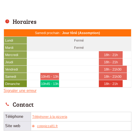
Horaires
Samedi prochain :
Jour férié (Assomption)
Lundi
Fermé
Mardi
Fermé
Mercredi
18h - 21h
Jeudi
18h - 21h
Vendredi
18h - 21h30
Samedi
10h45 - 13h
18h - 21h30
Dimanche
10h45 - 13h
18h - 21h
Signaler une erreur
Contact
Téléphone
Téléphoner à la pizzeria
Site web
cotepizza81.fr