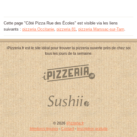
Cette page "Côté Pizza Rue des Écoles" est visible via les liens
suivants :
pizzeria Occitanie
,
pizzeria 81
,
pizzeria Marssac-sur-Tarn
.
iPizzeria.fr est le site idéal pour trouver la pizzeria ouverte près de chez soi
tous les jours de la semaine.
© 2026
iPizzeria.fr
Mentions légales
-
Contact
-
Inscription gratuite