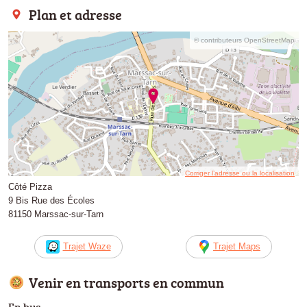
Plan et adresse
© contributeurs OpenStreetMap
Corriger l’adresse ou la localisation
Côté Pizza
9 Bis Rue des Écoles
81150 Marssac-sur-Tarn
Trajet Waze
Trajet Maps
Venir en transports en commun