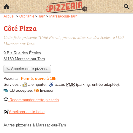
Accueil
>
Occitanie
>
Tarn
>
Marssac-sur-Tarn
Côté Pizza
Cette fiche présente "Côté Pizza", pizzeria situé
rue des écoles
, 81150
Marssac-sur-Tarn.
9 Bis Rue des Écoles
81150 Marssac-sur-Tarn
📞 Appeler cette pizzeria
Pizzeria
-
Fermé, ouvre à 18h
Services :
à emporter
,
accès
PMR
(parking, entrée adaptée)
,
CB acceptée
,
livraison
Recommander cette pizzeria
Améliorer cette fiche
Autres pizzerias à Marssac-sur-Tarn