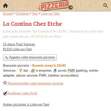
Accueil
>
Occitanie
>
Tarn
>
Lisle-sur-Tarn
La Cantina Chez Etche
Cette fiche présente "La Cantina Chez Etche", brasserie pizzeria situé
place paul saissac
, 81310 Lisle-sur-Tarn.
15 place Paul Saissac
81310 Lisle-sur-Tarn
📞 Appeler cette brasserie pizzeria
Brasserie pizzeria
-
Ouverte jusqu'à 21h45
Services :
bar
,
à emporter
,
accès
PMR
(parking, entrée
adaptée, places assises PMR, toilettes accessibles)
Recommander cette brasserie pizzeria
Améliorer cette fiche
Autres pizzerias à Lisle-sur-Tarn