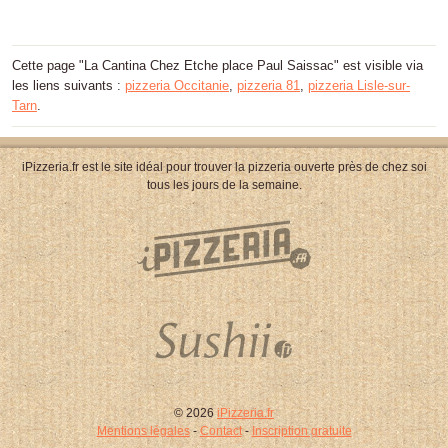
Cette page "La Cantina Chez Etche place Paul Saissac" est visible via
les liens suivants :
pizzeria Occitanie
,
pizzeria 81
,
pizzeria Lisle-sur-
Tarn
.
iPizzeria.fr est le site idéal pour trouver la pizzeria ouverte près de chez soi
tous les jours de la semaine.
© 2026
iPizzeria.fr
Mentions légales
-
Contact
-
Inscription gratuite