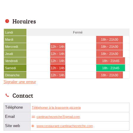
Horaires
Lundi
Fermé
Mardi
18h - 21h30
Mercredi
12h - 14h
18h - 21h30
Jeudi
12h - 14h
18h - 21h30
Vendredi
12h - 14h
18h - 21h45
Samedi
12h - 14h
18h - 21h45
Dimanche
12h - 14h
18h - 21h30
Signaler une erreur
Contact
Téléphone
Téléphoner à la brasserie pizzeria
Email
cantinachezetcheⓐgmail.com
Site web
www.restaurant-cantinachezetche.com