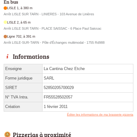
En bus
LISLE 1, à 380 m
Arrêt LISLE SUR TARN - LINIERES - 103 Avenue de Linières
LISLE 2, à 65 m
Arrêt LISLE SUR TARN - PLACE SAISSAC - 6 Place Paul Saissac
Ligne 702, à 391 m
Arrêt LISLE-SUR-TARN - Pôle d'Échanges multimodal - 1755 Rd988
Informations
Enseigne
La Cantina Chez Etche
Forme juridique
SARL
SIRET
52850205700029
N° TVA Intra.
FR55528502057
Création
1 février 2011
Éditer les informations de ma brasserie pizzeria
Pizzerias à proximité