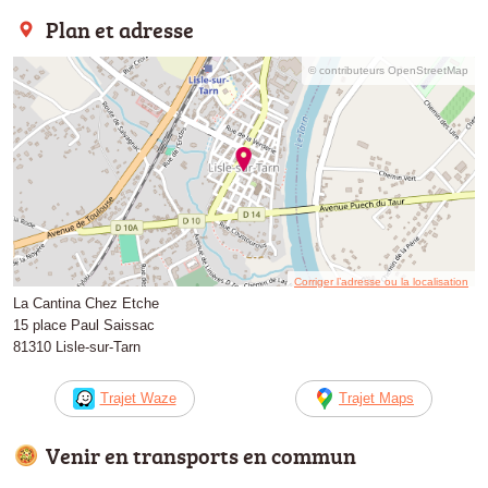
Plan et adresse
© contributeurs OpenStreetMap
Corriger l’adresse ou la localisation
La Cantina Chez Etche
15 place Paul Saissac
81310 Lisle-sur-Tarn
Trajet Waze
Trajet Maps
Venir en transports en commun