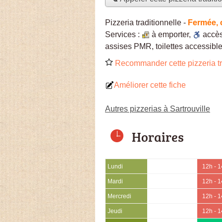
Pizzeria traditionnelle
-
Fermée, 
Services :
à emporter
,
accè
assises PMR, toilettes accessible
Recommander cette pizzeria tr
Améliorer cette fiche
Autres pizzerias à Sartrouville
Horaires
Lundi
12h - 
Mardi
12h - 
Mercredi
12h - 
Jeudi
12h - 