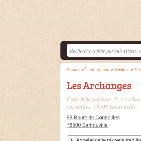
Accueil
>
Île-de-France
>
Yvelines
>
Sar
Les Archanges
Cette fiche présente "Les Archan
cormeilles
, 78500 Sartrouville.
98 Route de Cormeilles
78500 Sartrouville
📞 Appeler cette pizzeria traditi