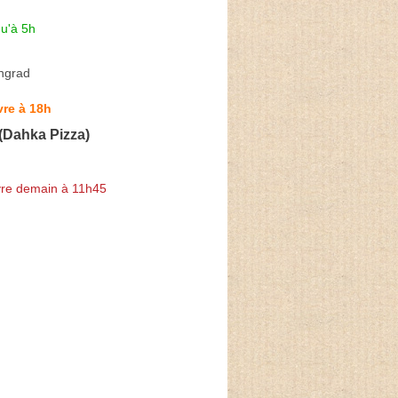
u'à 5h
ingrad
re à 18h
(Dahka Pizza)
re demain à 11h45