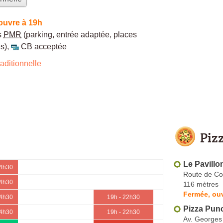
ouvre à 19h
s
PMR
(parking, entrée adaptée, places
s)
,
CB acceptée
aditionnelle
Piz
Le Pavillo
14h30
Route de Co
14h30
116 mètres
Fermée, ou
14h30
19h - 22h30
Pizza Punc
14h30
19h - 22h30
Av. George