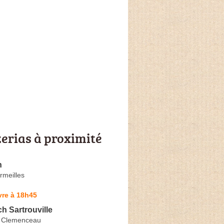
zerias à proximité
n
rmeilles
vre à 18h45
h Sartrouville
s Clemenceau