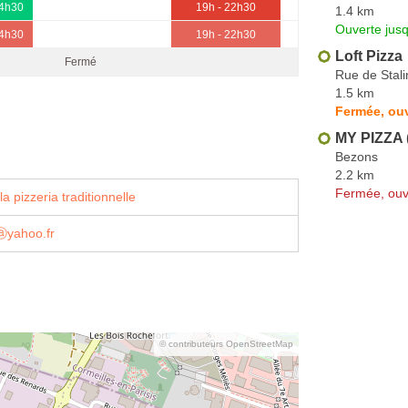
14h30
19h - 22h30
1.4 km
Ouverte jusq
14h30
19h - 22h30
Loft Pizza
Fermé
Rue de Stal
1.5 km
Fermée, ouv
MY PIZZA 
Bezons
2.2 km
Fermée, ouv
a pizzeria traditionnelle
ⓐyahoo.fr
© contributeurs OpenStreetMap