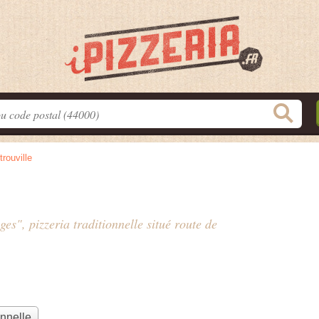
trouville
ges", pizzeria traditionnelle situé
route de
onnelle