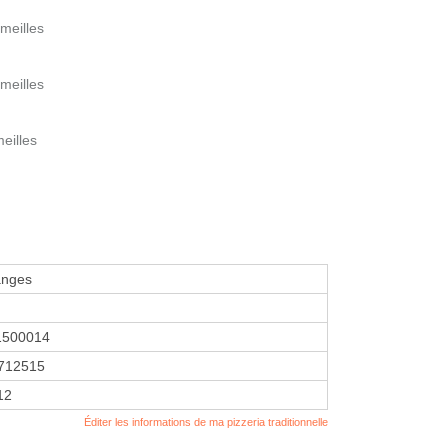
meilles
meilles
eilles
anges
1500014
712515
12
Éditer les informations de ma pizzeria traditionnelle