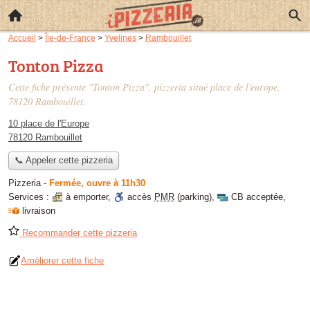
Accueil
>
Île-de-France
>
Yvelines
>
Rambouillet
Tonton Pizza
Cette fiche présente "Tonton Pizza", pizzeria situé
place de l'europe
,
78120 Rambouillet.
10 place de l'Europe
78120 Rambouillet
📞 Appeler cette pizzeria
Pizzeria
-
Fermée, ouvre à 11h30
Services :
à emporter
,
accès
PMR
(parking)
,
CB acceptée
,
livraison
Recommander cette pizzeria
Améliorer cette fiche