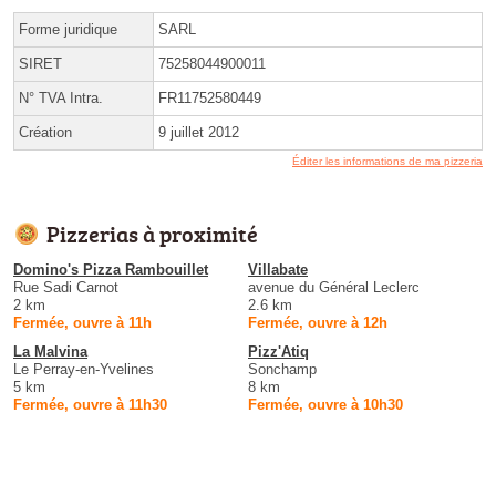
Forme juridique
SARL
SIRET
75258044900011
N° TVA Intra.
FR11752580449
Création
9 juillet 2012
Éditer les informations de ma pizzeria
Pizzerias à proximité
Domino's Pizza Rambouillet
Villabate
Rue Sadi Carnot
avenue du Général Leclerc
2 km
2.6 km
Fermée, ouvre à 11h
Fermée, ouvre à 12h
La Malvina
Pizz'Atiq
Le Perray-en-Yvelines
Sonchamp
5 km
8 km
Fermée, ouvre à 11h30
Fermée, ouvre à 10h30