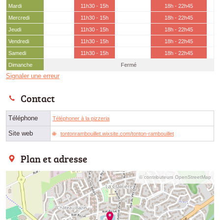
Mardi
11h30 - 15h
18h - 22h45
Mercredi
11h30 - 15h
18h - 22h45
Jeudi
11h30 - 15h
18h - 22h45
Vendredi
11h30 - 15h
18h - 22h45
Samedi
11h30 - 15h
18h - 22h45
Dimanche
Fermé
Signaler une erreur
Contact
Téléphone
Téléphoner à la pizzeria
Site web
tontonrambouillet.wixsite.com/tonton-rambouillet
Plan et adresse
© contributeurs OpenStreetMap