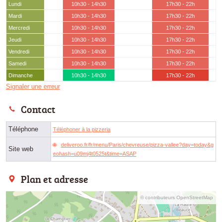
Lundi
10h30 - 14h30
17h30 - 22h
Mardi
10h30 - 14h30
17h30 - 22h
Mercredi
10h30 - 14h30
17h30 - 22h
Jeudi
10h30 - 14h30
17h30 - 22h
Vendredi
10h30 - 14h30
17h30 - 22h
Samedi
10h30 - 14h30
17h30 - 22h
Dimanche
10h30 - 14h30
17h30 - 22h
Signaler une erreur
Contact
Téléphone
Téléphoner à la pizzeria
deliveroo.fr/fr/menu/Paris/chevreuse/pizza-vallee?day=today&g
Site web
eohash=u09mj4t0525t&time=ASAP
Plan et adresse
© contributeurs OpenStreetMap