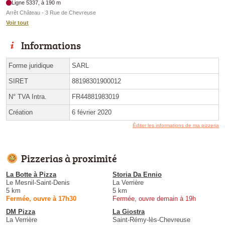
Ligne 5337, à 190 m
Arrêt Château - 3 Rue de Chevreuse
Voir tout
Informations
Forme juridique
SARL
SIRET
88198301900012
N° TVA Intra.
FR44881983019
Création
6 février 2020
Éditer les informations de ma pizzeria
Pizzerias à proximité
La Botte à Pizza
Storia Da Ennio
Le Mesnil-Saint-Denis
La Verrière
5 km
5 km
Fermée, ouvre à 17h30
Fermée, ouvre demain à 19h
DM Pizza
La Giostra
La Verrière
Saint-Rémy-lès-Chevreuse