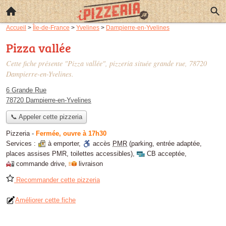
Accueil
>
Île-de-France
>
Yvelines
>
Dampierre-en-Yvelines
Pizza vallée
Cette fiche présente "Pizza vallée", pizzeria située
grande rue
, 78720
Dampierre-en-Yvelines.
6 Grande Rue
78720 Dampierre-en-Yvelines
📞 Appeler cette pizzeria
Pizzeria
-
Fermée, ouvre à 17h30
Services :
à emporter
,
accès
PMR
(parking, entrée adaptée,
places assises PMR, toilettes accessibles)
,
CB acceptée
,
commande drive
,
livraison
Recommander cette pizzeria
Améliorer cette fiche