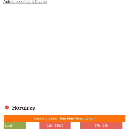
Autres pizzerias à Chatou
Horaires
Samedi prochain :
Jour férié (Assomption)
Lundi
11h - 15h30
17h - 23h