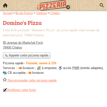
Accueil
>
Île-de-France
>
Yvelines
>
Chatou
Domino's Pizza
Cette fiche présente "Domino's Pizza", pizzeria rapide situé
avenue du
maréchal foch
, 78400 Chatou.
85 avenue du Maréchal Foch
78400 Chatou
📞 Appeler cette pizzeria rapide
Pizzeria rapide
-
Fermée, ouvre à 17h
Services :
livraison
,
à emporter
,
accès
PMR
(entrée adaptée)
,
CB acceptée
,
livraison
Recommander cette pizzeria rapide
Améliorer cette fiche