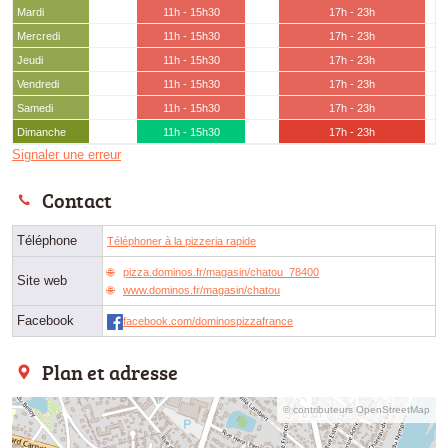
Mardi
11h - 15h30
17h - 23h
Mercredi
11h - 15h30
17h - 23h
Jeudi
11h - 15h30
17h - 23h
Vendredi
11h - 15h30
17h - 23h
Samedi
11h - 15h30
17h - 23h
Dimanche
11h - 15h30
17h - 23h
Signaler une erreur
Contact
Téléphone
Téléphoner à la pizzeria rapide
pizza.dominos.fr/magasin/chatou_78400
Site web
www.dominos.fr/magasin/chatou
Facebook
facebook.com/dominospizzafrance
Plan et adresse
© contributeurs OpenStreetMap