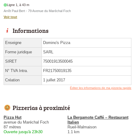
Ligne 1, à 43 m
Arrêt Paul Bert - 79 Avenue du Maréchal Foch
Voir tout
Informations
Enseigne
Domino's Pizza
Forme juridique
SARL
SIRET
75001913500045
N° TVA Intra.
FR21750019135
Création
1 juillet 2017
Éditer les informations de ma pizzeria rapide
Pizzerias à proximité
Pizza Hut
La Bergamote Caffé – Restaurant
avenue du Maréchal Foch
Italien
87 mètres
Rueil-Malmaison
Ouverte jusqu'à 23h30
1.1 km