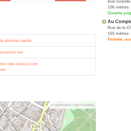
Rue Grande
106 mètres
Ouverte jusq
Au Compto
Rue de la Ch
155 mètres
Fermée, ouv
a pizzeria rapide
izzamimi.net
tion.site-solocal.com
net
© contributeurs OpenStreetMap