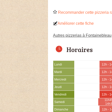
Recommander cette pizzeria r
Améliorer cette fiche
Autres pizzerias à Fontainebleau
Horaires
Lundi
12h - 1
Mardi
12h - 1
Mercredi
12h - 1
Jeudi
12h - 1
Vendredi
12h - 1
11h45
Samedi
14h
Dimanche
12h - 