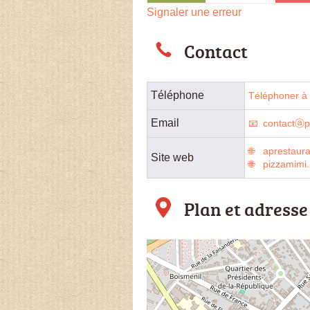
Signaler une erreur
Contact
Téléphone
Téléphoner à l
Email
contactⓐp
aprestaura
Site web
pizzamimi.
Plan et adresse