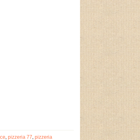
nce
,
pizzeria 77
,
pizzeria