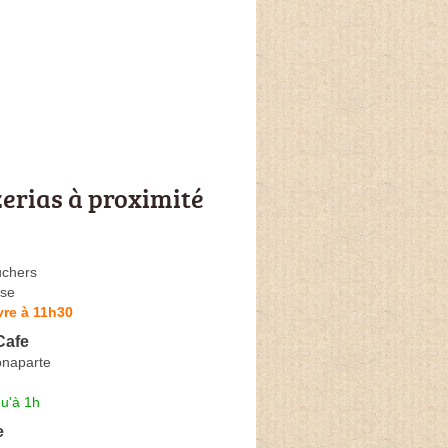
zerias à proximité
uchers
se
vre à 11h30
Cafe
onaparte
u'à 1h
e