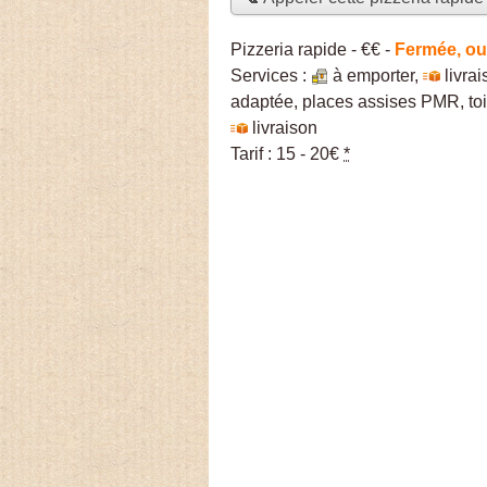
Pizzeria rapide -
€€
-
Fermée, ou
Services :
à emporter
,
livra
adaptée, places assises PMR, toi
livraison
Tarif :
15 - 20€
*