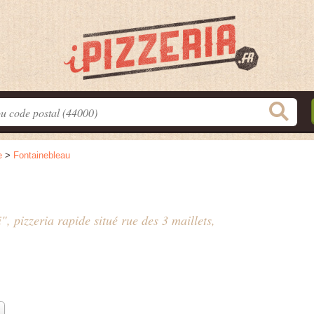
e
>
Fontainebleau
", pizzeria rapide situé
rue des 3 maillets
,