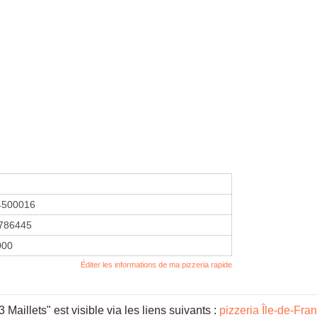
4500016
786445
000
Éditer les informations de ma pizzeria rapide
aillets" est visible via les liens suivants :
pizzeria Île-de-Fra