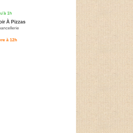
u'à 1h
ir À Pizzas
ancellerie
re à 12h