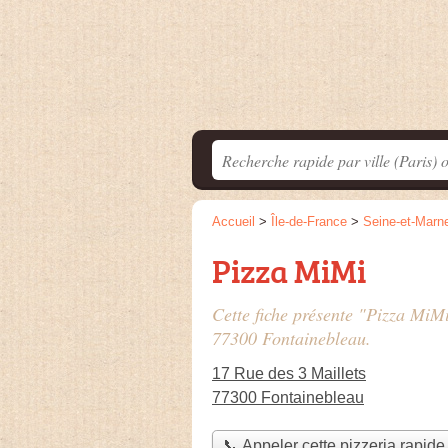
Accueil
>
Île-de-France
>
Seine-et-Marn
Pizza MiMi
Cette fiche présente "Pizza MiMi
77300 Fontainebleau.
17 Rue des 3 Maillets
77300 Fontainebleau
📞 Appeler cette pizzeria rapide