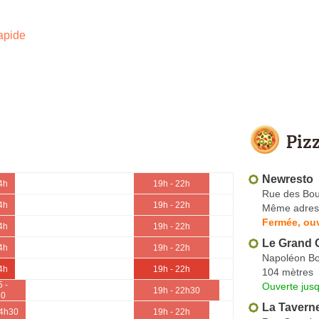
apide
Piz
Newresto
4h
19h - 22h
Rue des Bo
4h
19h - 22h
Même adres
Fermée, ou
4h
19h - 22h
Le Grand 
4h
19h - 22h
Napoléon B
4h
19h - 22h
104 mètres
 -
Ouverte jusq
19h - 22h30
30
La Tavern
14h30
19h - 22h