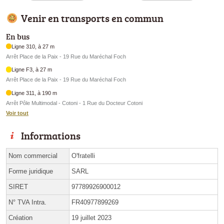
Venir en transports en commun
En bus
Ligne 310, à 27 m
Arrêt Place de la Paix - 19 Rue du Maréchal Foch
Ligne F3, à 27 m
Arrêt Place de la Paix - 19 Rue du Maréchal Foch
Ligne 311, à 190 m
Arrêt Pôle Multimodal - Cotoni - 1 Rue du Docteur Cotoni
Voir tout
Informations
Nom commercial
O'fratelli
Forme juridique
SARL
SIRET
97789926900012
N° TVA Intra.
FR40977899269
Création
19 juillet 2023