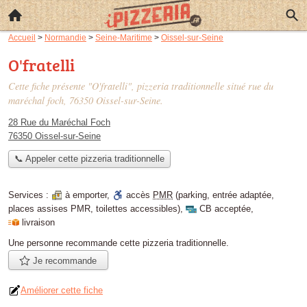
Accueil
>
Normandie
>
Seine-Maritime
>
Oissel-sur-Seine
O'fratelli
Cette fiche présente "O'fratelli", pizzeria traditionnelle situé
rue du
maréchal foch
, 76350 Oissel-sur-Seine.
28 Rue du Maréchal Foch
76350 Oissel-sur-Seine
📞 Appeler cette pizzeria traditionnelle
Services :
à emporter
,
accès
PMR
(parking, entrée adaptée,
places assises PMR, toilettes accessibles)
,
CB acceptée
,
livraison
Une personne
recommande
cette pizzeria traditionnelle.
Je recommande
Améliorer cette fiche