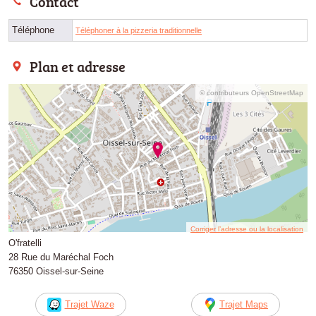
Contact
Téléphone
Téléphoner à la pizzeria traditionnelle
Plan et adresse
© contributeurs OpenStreetMap
Corriger l’adresse ou la localisation
O'fratelli
28 Rue du Maréchal Foch
76350 Oissel-sur-Seine
Trajet Waze
Trajet Maps