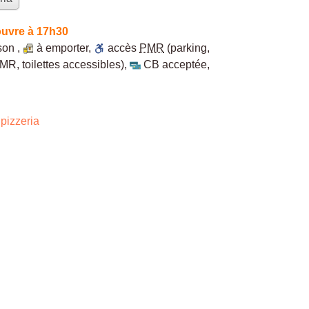
ouvre à 17h30
ison
,
à emporter
,
accès
PMR
(parking,
MR, toilettes accessibles)
,
CB acceptée
,
pizzeria