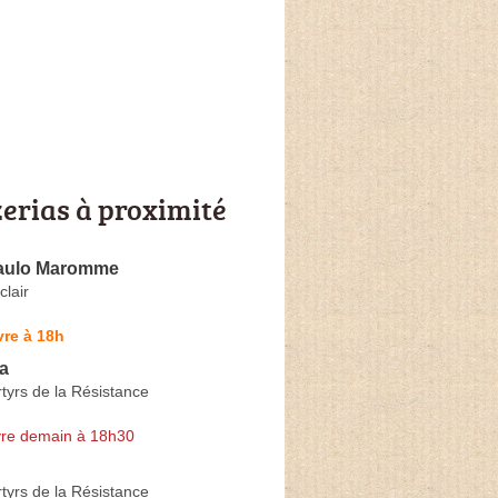
zerias à proximité
Paulo Maromme
lair
re à 18h
a
tyrs de la Résistance
re demain à 18h30
tyrs de la Résistance