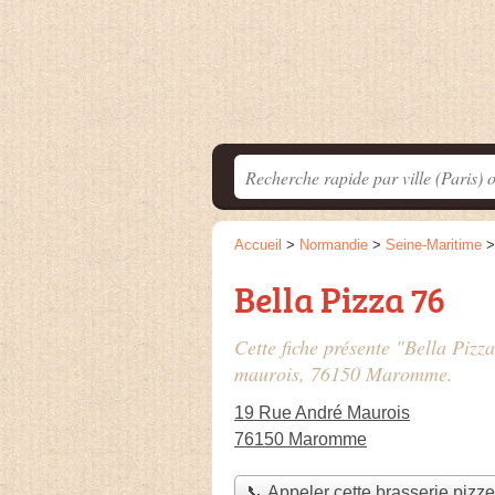
Accueil
>
Normandie
>
Seine-Maritime
Bella Pizza 76
Cette fiche présente "Bella Pizza
maurois
, 76150 Maromme.
19 Rue André Maurois
76150 Maromme
📞 Appeler cette brasserie pizze