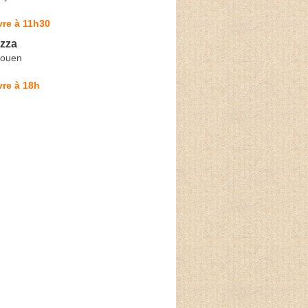
vre à 11h30
izza
Rouen
re à 18h