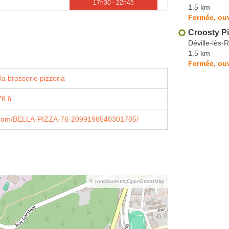
17h30 - 22h45
1.5 km
Fermée, ou
Croosty P
Déville-lès-
1.5 km
Fermée, ouv
a brasserie pizzeria
6.fr
com/BELLA-PIZZA-76-2099196540301705/
© contributeurs OpenStreetMap