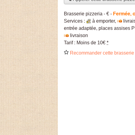
Brasserie pizzeria -
€
-
Fermée, 
Services :
à emporter
,
livra
entrée adaptée, places assises P
livraison
Tarif :
Moins de 10€
*
Recommander cette brasserie 