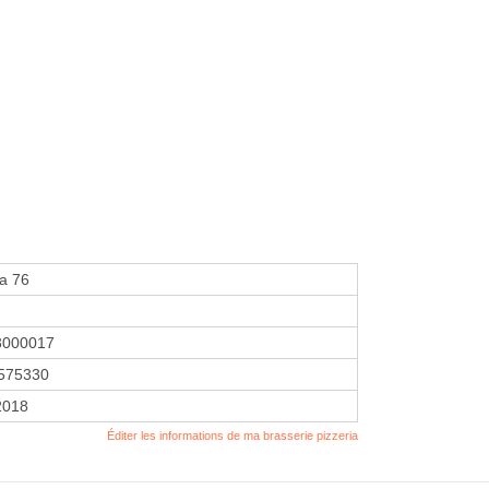
za 76
3000017
575330
2018
Éditer les informations de ma brasserie pizzeria