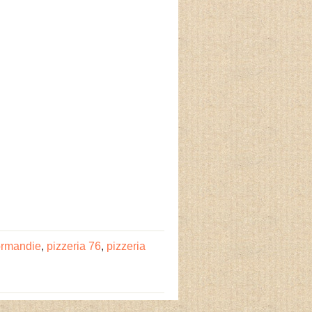
ormandie
,
pizzeria 76
,
pizzeria