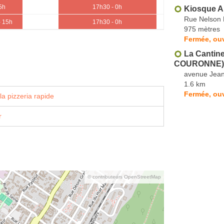
5h
17h30 - 0h
Kiosque A
Rue Nelson
- 15h
17h30 - 0h
975 mètres
Fermée, ou
La Cantin
COURONNE)
avenue Jean
1.6 km
Fermée, ouv
a pizzeria rapide
r
© contributeurs OpenStreetMap