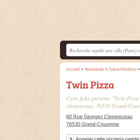
Accueil
>
Normandie
>
Seine-Maritime
Twin Pizza
Cette fiche présente "Twin Pizza
clemenceau
, 76530 Grand-Cour
60 Rue Georges Clemenceau
76530 Grand-Couronne
📞 Appeler cette pizzeria rapide