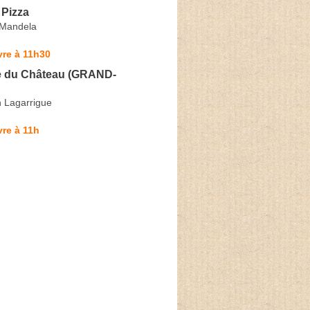
 Pizza
 Mandela
vre à 11h30
e du Château (GRAND-
 Lagarrigue
re à 11h