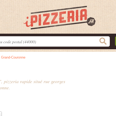
>
Grand-Couronne
", pizzeria rapide situé
rue georges
onne.