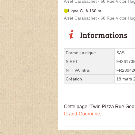
Arrêt Carabachet - 68 Rue Victor Hu
Ligne G, à 160 m
Arrêt Carabachet - 68 Rue Victor Hu
Informations
Forme juridique
SAS
SIRET
9426173
N° TVA Intra.
FR28942
Création
18 mars 
Cette page "Twin Pizza Rue Georg
Grand-Couronne
.