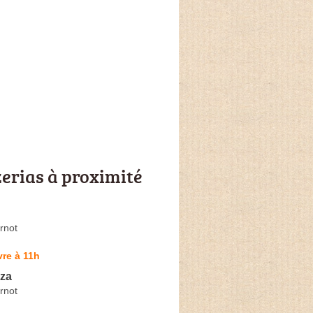
zerias à proximité
rnot
re à 11h
zza
rnot