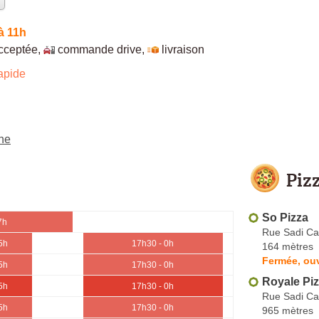
à 11h
cceptée
,
commande drive
,
livraison
apide
ne
Piz
So Pizza
7h
Rue Sadi Ca
5h
17h30 - 0h
164 mètres
Fermée, ouv
5h
17h30 - 0h
Royale Pi
5h
17h30 - 0h
Rue Sadi Ca
5h
17h30 - 0h
965 mètres