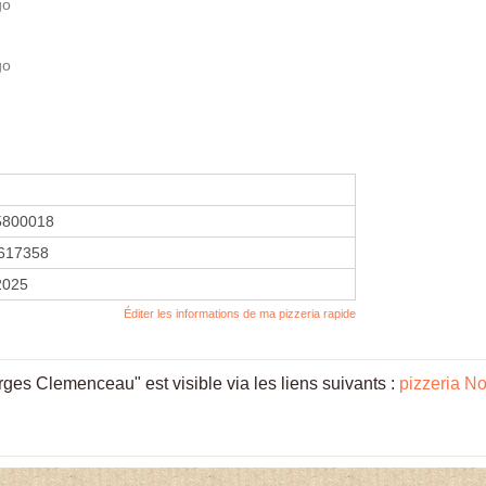
go
go
5800018
617358
2025
Éditer les informations de ma pizzeria rapide
es Clemenceau" est visible via les liens suivants :
pizzeria N