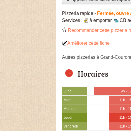
Pizzeria rapide
-
Fermée, ouvre 
Services :
à emporter
,
CB a
Recommander cette pizzeria r
Améliorer cette fiche
Autres pizzerias à Grand-Couron
Horaires
Lundi
9h - 1
Mardi
11h - 1
Mercredi
11h - 1
Jeudi
11h - 1
Vendredi
11h - 1