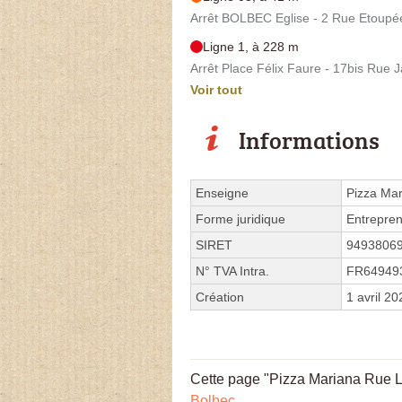
Arrêt BOLBEC Eglise - 2 Rue Etoupé
Ligne 1, à 228 m
Arrêt Place Félix Faure - 17bis Rue
Voir tout
Informations
Enseigne
Pizza Ma
Forme juridique
Entrepren
SIRET
9493806
N° TVA Intra.
FR64949
Création
1 avril 20
Cette page "Pizza Mariana Rue Lé
Bolbec
.