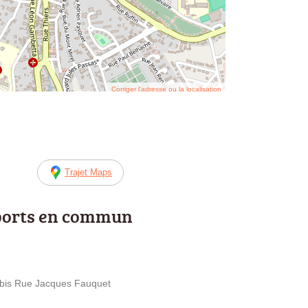
Corriger l’adresse ou la localisation
Trajet Maps
ports en commun
7bis Rue Jacques Fauquet