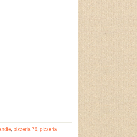
andie
,
pizzeria 76
,
pizzeria