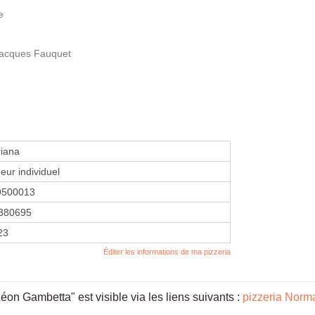
e
 Jacques Fauquet
riana
eur individuel
9500013
380695
23
Éditer les informations de ma pizzeria
on Gambetta" est visible via les liens suivants :
pizzeria Norm