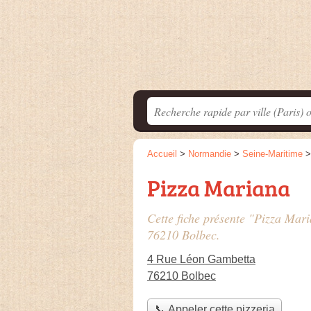
Accueil
>
Normandie
>
Seine-Maritime
Pizza Mariana
Cette fiche présente "Pizza Mari
76210 Bolbec.
4 Rue Léon Gambetta
76210 Bolbec
📞 Appeler cette pizzeria