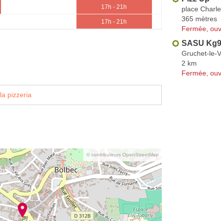
17h - 21h
place Charle
365 mètres
17h - 21h
Fermée, ouv
SASU Kg
Gruchet-le-
2 km
Fermée, ouv
la pizzeria
© contributeurs OpenStreetMap