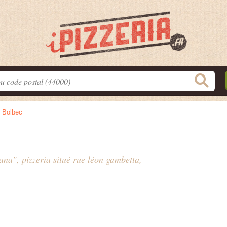
>
Bolbec
ana", pizzeria situé
rue léon gambetta
,