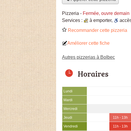
Pizzeria
-
Fermée, ouvre demain 
Services :
à emporter
,
accè
Recommander cette pizzeria
Améliorer cette fiche
Autres pizzerias à Bolbec
Horaires
Lundi
Mardi
Mercredi
Jeudi
11h - 13h
Vendredi
11h - 13h