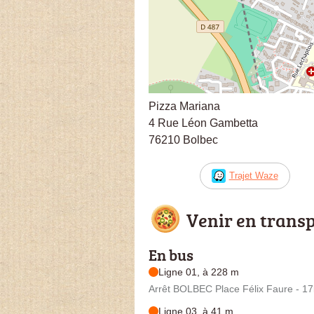
Pizza Mariana
4 Rue Léon Gambetta
76210 Bolbec
Trajet Waze
Venir en trans
En bus
Ligne 01, à 228 m
Arrêt BOLBEC Place Félix Faure - 1
Ligne 03, à 41 m