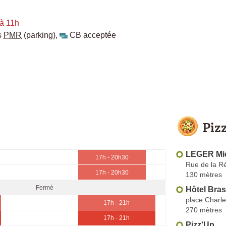
à 11h
s
PMR
(parking)
,
CB acceptée
Piz
LEGER Mic
17h - 20h30
Rue de la R
17h - 20h30
130 mètres
Fermé
Hôtel Bras
place Charle
17h - 21h
270 mètres
17h - 21h
Pizz'Up