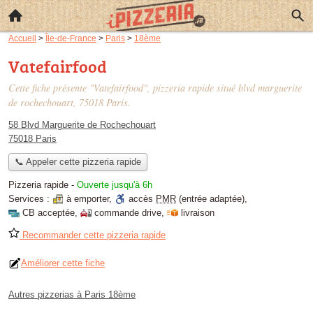
Accueil
>
Île-de-France
>
Paris
>
18ème
Vatefairfood
Cette fiche présente "Vatefairfood", pizzeria rapide situé
blvd marguerite
de rochechouart
, 75018 Paris.
58 Blvd Marguerite de Rochechouart
75018 Paris
📞 Appeler cette pizzeria rapide
Pizzeria rapide
-
Ouverte jusqu'à 6h
Services :
à emporter
,
accès
PMR
(entrée adaptée)
,
CB acceptée
,
commande drive
,
livraison
Recommander cette pizzeria rapide
Améliorer cette fiche
Autres pizzerias à Paris 18ème