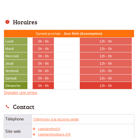
Horaires
Samedi prochain :
Jour férié (Assomption)
Lundi
0h - 6h
12h - 0h
Mardi
0h - 6h
12h - 0h
Mercredi
0h - 6h
12h - 0h
Jeudi
0h - 6h
12h - 0h
Vendredi
0h - 6h
12h - 0h
Samedi
0h - 6h
12h - 0h
Dimanche
0h - 6h
12h - 0h
Signaler une erreur
Contact
Téléphone
Téléphoner à la pizzeria rapide
vatefairefood.fr
Site web
vatefairefoodparis.fr/fr