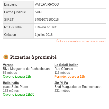
Enseigne
VATEFAIRFOOD
Forme juridique
SARL
SIRET
84091073100016
N° TVA Intra.
FR49840910731
Création
1 juillet 2018
Éditer les informations de ma pizzeria rapide
Pizzerias à proximité
Verona
Le Soleil Indien
Blvd Marguerite de Rochechouart
Rue Gérando
86 mètres
116 mètres
Ouverte jusqu'à 22h
Fermée, ouvre à 18h
Bella italia
Jin Yi Fa
place Saint-Pierre
Blvd Marguerite de Rochechouart
183 mètres
231 mètres
Ouverte jusqu'à 22h30