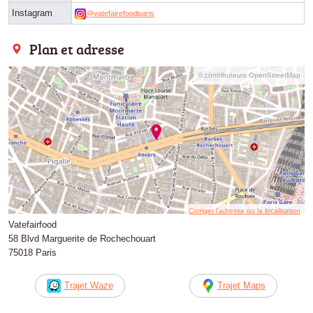
Instagram
@vatefairefoodparis
Plan et adresse
© contributeurs OpenStreetMap
Corriger l’adresse ou la localisation
Vatefairfood
58 Blvd Marguerite de Rochechouart
75018 Paris
Trajet Waze
Trajet Maps