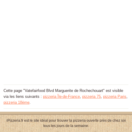
Cette page "Vatefairfood Blvd Marguerite de Rochechouart" est visible
via les liens suivants :
pizzeria Île-de-France
,
pizzeria 75
,
pizzeria Paris
,
pizzeria 18ème
.
iPizzeria.fr est le site idéal pour trouver la pizzeria ouverte près de chez soi
tous les jours de la semaine.