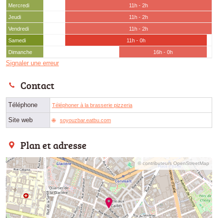
Mercredi
11h - 2h
Jeudi
11h - 2h
Vendredi
11h - 2h
Samedi
11h - 0h
Dimanche
16h - 0h
Signaler une erreur
Contact
Téléphone
Téléphoner à la brasserie pizzeria
Site web
soyouzbar.eatbu.com
Plan et adresse
© contributeurs OpenStreetMap