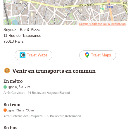
Corriger l’adresse ou la localisation
Soyouz - Bar & Pizza
11 Rue de l'Espérance
75013 Paris
Trajet Waze
Trajet Maps
Venir en transports en commun
En métro
Ligne 6, à 317 m
Arrêt Corvisart - 44 Boulevard Auguste Blanqui
En tram
Ligne T3a, à 735 m
Arrêt Poterne des Peupliers - 65 Boulevard Kellermann
En bus