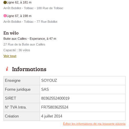
Ligne 62, à 181 m
Arrêt Bobillot - Tolbiac - 188 Rue de Tolbiac
Ligne 67, à 198 m
Arrêt Bobillot - Tolbiac - 77 Rue Bobillot
En vélo
Butte aux Cailles - Esperance, à 47 m
27 Rue de la Butte aux Cailles
Capacité : 36 vélos
Voir tout
Informations
Enseigne
SOYOUZ
Forme juridique
SAS
SIRET
80362552400019
N° TVA Intra.
FR75803625524
Création
4 juillet 2014
Éditer les informations de ma brasserie pizzeria