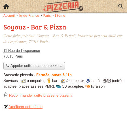
Accueil
>
Île-de-France
>
Paris
>
13ème
Soyouz - Bar & Pizza
Cette fiche présente "Soyouz - Bar & Pizza", brasserie pizzeria situé
rue
de l'espérance
, 75013 Paris.
11 Rue de l'Espérance
75013 Paris
📞 Appeler cette brasserie pizzeria
Brasserie pizzeria
-
Fermée, ouvre à 11h
Services :
à emporter
,
bar
,
à emporter
,
accès
PMR
(entrée
adaptée, places assises PMR)
,
CB acceptée
,
livraison
Recommander cette brasserie pizzeria
Améliorer cette fiche