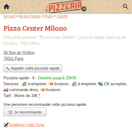
Accueil
>
Île-de-France
>
Paris
>
11ème
Pizza Center Milano
Cette fiche présente "Pizza Center Milano", pizzeria rapide situé
rue de
l'orillon
, 75011 Paris.
36 Rue de l'Orillon
75011 Paris
📞 Appeler cette pizzeria rapide
Pizzeria rapide -
€
-
Ouverte jusqu'à 23h30
Services :
à emporter
,
livraison
,
à emporter
,
CB acceptée
,
commande drive
,
livraison
Tarif :
Moins de 10€
*
Une personne
recommande
cette pizzeria rapide.
Je recommande
Améliorer cette fiche