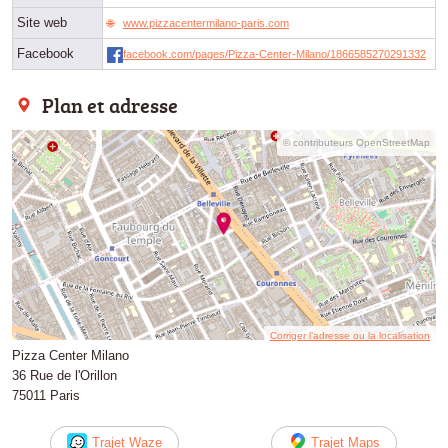
Site web
www.pizzacentermilano-paris.com
Facebook
facebook.com/pages/Pizza-Center-Milano/1866585270291332
Plan et adresse
© contributeurs OpenStreetMap
Corriger l’adresse ou la localisation
Pizza Center Milano
36 Rue de l'Orillon
75011 Paris
Trajet Waze
Trajet Maps