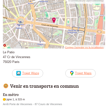
© contributeurs OpenStreetMap
Corriger l’adresse ou la localisation
Le Patio
47 Cr de Vincennes
75020 Paris
Trajet Waze
Trajet Maps
Venir en transports en commun
En métro
Ligne 1, à 315 m
Arrêt Porte de Vincennes - 87 Cours de Vincennes