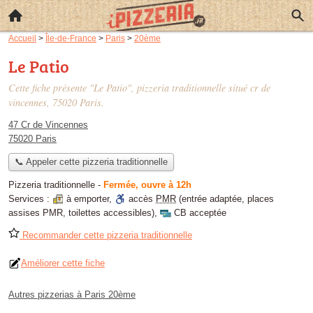
Accueil
>
Île-de-France
>
Paris
>
20ème
Le Patio
Cette fiche présente "Le Patio", pizzeria traditionnelle situé
cr de
vincennes
, 75020 Paris.
47 Cr de Vincennes
75020 Paris
📞 Appeler cette pizzeria traditionnelle
Pizzeria traditionnelle
-
Fermée, ouvre à 12h
Services :
à emporter
,
accès
PMR
(entrée adaptée, places
assises PMR, toilettes accessibles)
,
CB acceptée
Recommander cette pizzeria traditionnelle
Améliorer cette fiche
Autres pizzerias à Paris 20ème