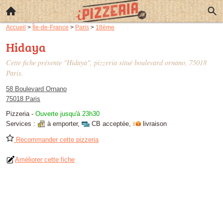
Accueil
>
Île-de-France
>
Paris
>
18ème
Hidaya
Cette fiche présente "Hidaya", pizzeria situé
boulevard ornano
, 75018
Paris.
58 Boulevard Ornano
75018 Paris
Pizzeria
-
Ouverte jusqu'à 23h30
Services :
à emporter
,
CB acceptée
,
livraison
Recommander cette pizzeria
Améliorer cette fiche