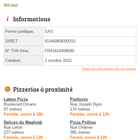
Voir tout
Informations
Forme juridique
SAS
SIRET
81446869000015
N° TVA Intra.
FR41814468690
Création
1 octobre 2015
Éditer les informations de ma pizzeria
Pizzerias à proximité
Latino Pizza
Pasticcio
Boulevard Ornano
Rue Joseph Dijon
87 mètres
174 mètres
Fermée, ouvre à 18h
Fermée, ouvre à 12h
Delices du Maghreb
Pizza Pollino
Rue Letort
Rue Ordener
227 mètres
385 mètres
Fermée, ouvre à 12h
Fermé, ouvre à 12h