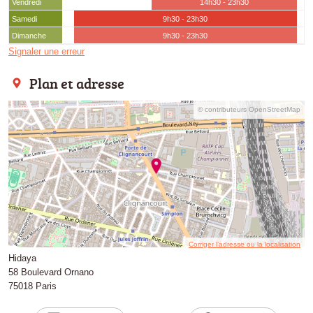
Vendredi
14h30 - 23h30
Samedi
9h30 - 23h30
Dimanche
9h30 - 23h30
Signaler une erreur
Plan et adresse
© contributeurs OpenStreetMap
Corriger l’adresse ou la localisation
Hidaya
58 Boulevard Ornano
75018 Paris