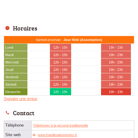
Horaires
Samedi prochain :
Jour férié (Assomption)
Lundi
12h - 15h
19h - 23h
Mardi
12h - 15h
19h - 23h
Mercredi
12h - 15h
19h - 23h
Jeudi
12h - 15h
19h - 23h
Vendredi
12h - 15h
19h - 23h
Samedi
12h - 15h
19h - 23h
Dimanche
12h - 15h
19h - 23h
Signaler une erreur
Contact
Téléphone
Téléphoner à la pizzeria traditionnelle
Site web
www.fratellimalesherbes.fr