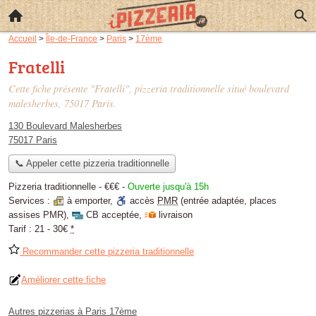
Accueil
>
Île-de-France
>
Paris
>
17ème
Fratelli
Cette fiche présente "Fratelli", pizzeria traditionnelle situé
boulevard
malesherbes
, 75017 Paris.
130 Boulevard Malesherbes
75017 Paris
📞 Appeler cette pizzeria traditionnelle
Pizzeria traditionnelle -
€€€
-
Ouverte jusqu'à 15h
Services :
à emporter
,
accès
PMR
(entrée adaptée, places
assises PMR)
,
CB acceptée
,
livraison
Tarif :
21 - 30€
*
Recommander cette pizzeria traditionnelle
Améliorer cette fiche
Autres pizzerias à Paris 17ème