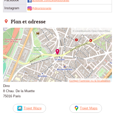
Facebook
facebook.com/DinoRistorante/
Instagram
@dinoristorante
Plan et adresse
© contributeurs OpenStreetMap
Corriger l’adresse ou la localisation
Dino
8 Chau. De la Muette
75016 Paris
Trajet Waze
Trajet Maps