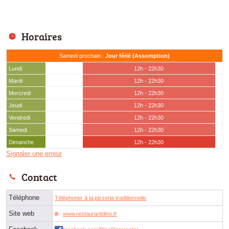
Horaires
Samedi prochain :
Jour férié (Assomption)
Lundi
12h - 22h30
Mardi
12h - 22h30
Mercredi
12h - 22h30
Jeudi
12h - 22h30
Vendredi
12h - 22h30
Samedi
12h - 22h30
Dimanche
12h - 22h30
Signaler une erreur
Contact
Téléphone
Téléphoner à la pizzeria traditionnelle
Site web
www.restaurantdino.fr