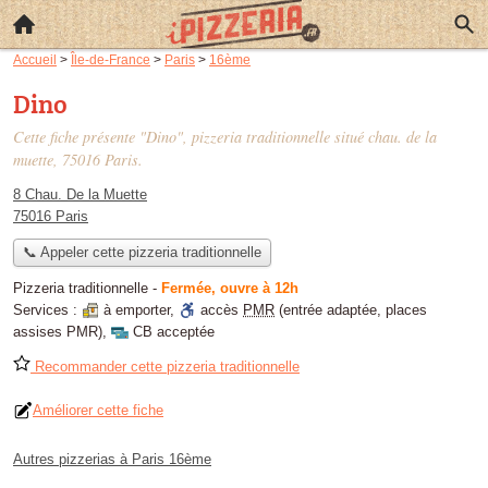
Accueil
>
Île-de-France
>
Paris
>
16ème
Dino
Cette fiche présente "Dino", pizzeria traditionnelle situé
chau. de la
muette
, 75016 Paris.
8 Chau. De la Muette
75016 Paris
📞 Appeler cette pizzeria traditionnelle
Pizzeria traditionnelle
-
Fermée, ouvre à 12h
Services :
à emporter
,
accès
PMR
(entrée adaptée, places
assises PMR)
,
CB acceptée
Recommander cette pizzeria traditionnelle
Améliorer cette fiche
Autres pizzerias à Paris 16ème