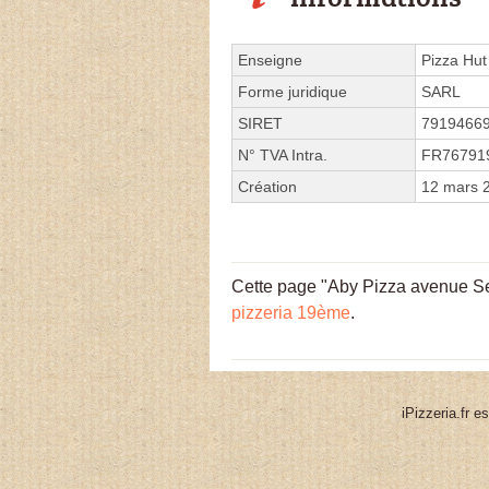
Enseigne
Pizza Hut
Forme juridique
SARL
SIRET
7919466
N° TVA Intra.
FR76791
Création
12 mars 
Cette page "Aby Pizza avenue Secr
pizzeria 19ème
.
iPizzeria.fr e