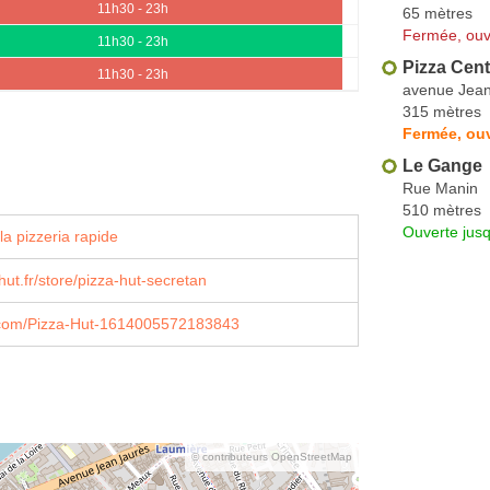
11h30 - 23h
65 mètres
Fermée, ouv
11h30 - 23h
Pizza Cent
11h30 - 23h
avenue Jean
315 mètres
Fermée, ouv
Le Gange
Rue Manin
510 mètres
Ouverte jus
a pizzeria rapide
ut.fr/store/pizza-hut-secretan
com/Pizza-Hut-1614005572183843
© contributeurs OpenStreetMap