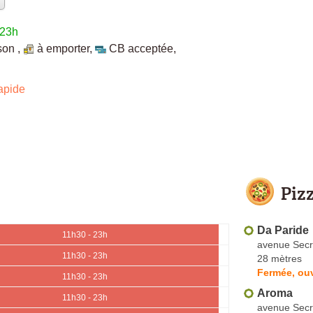
 23h
ison
,
à emporter
,
CB acceptée
,
apide
Piz
Da Paride
11h30 - 23h
avenue Secr
11h30 - 23h
28 mètres
Fermée, ouv
11h30 - 23h
Aroma
11h30 - 23h
avenue Secr