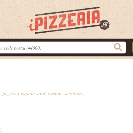
, pizzeria rapide situé
avenue secrétan
,