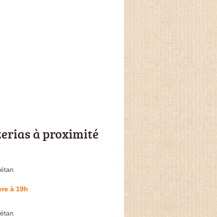
zerias à proximité
étan
re à 19h
étan