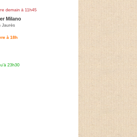
re demain à 11h45
er Milano
 Jaurès
re à 18h
qu'à 23h30