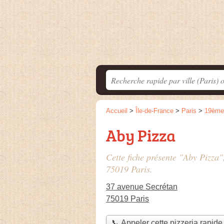
Accueil
>
Île-de-France
>
Paris
>
19ème
Aby Pizza
Cette fiche présente "Aby Pizza"
75019 Paris.
37 avenue Secrétan
75019 Paris
📞 Appeler cette pizzeria rapide