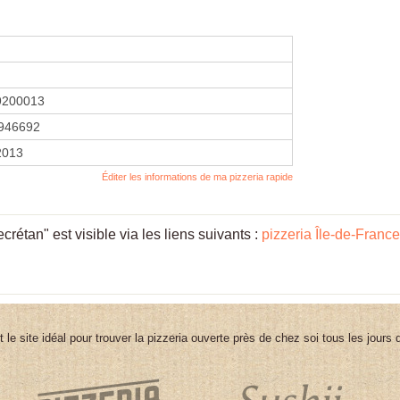
9200013
946692
2013
Éditer les informations de ma pizzeria rapide
étan" est visible via les liens suivants :
pizzeria Île-de-France
st le site idéal pour trouver la pizzeria ouverte près de chez soi tous les jours