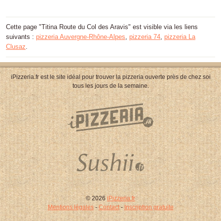
Cette page "Titina Route du Col des Aravis" est visible via les liens
suivants :
pizzeria Auvergne-Rhône-Alpes
,
pizzeria 74
,
pizzeria La
Clusaz
.
iPizzeria.fr est le site idéal pour trouver la pizzeria ouverte près de chez soi
tous les jours de la semaine.
© 2026
iPizzeria.fr
Mentions légales
-
Contact
-
Inscription gratuite