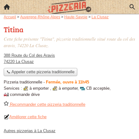
Accueil
>
Auvergne-Rhône-Alpes
>
Haute-Savoie
>
La Clusaz
Titina
Cette fiche présente "Titina", pizzeria traditionnelle situé
route du col des
aravis
, 74220 La Clusaz.
388 Route du Col des Aravis
74220 La Clusaz
📞 Appeler cette pizzeria traditionnelle
Pizzeria traditionnelle
-
Fermée, ouvre à 11h45
Services :
à emporter
,
à emporter
,
CB acceptée
,
commande drive
Recommander cette pizzeria traditionnelle
Améliorer cette fiche
Autres pizzerias à La Clusaz