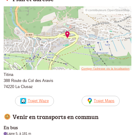
© contributeurs OpenStreetMap
Corriger l’adresse ou la localisation
Titina
388 Route du Col des Aravis
74220 La Clusaz
Trajet Waze
Trajet Maps
Venir en transports en commun
En bus
Ligne 5, à 181 m