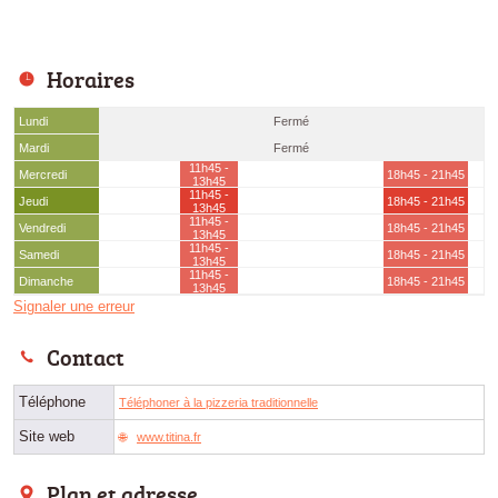
Horaires
Lundi
Fermé
Mardi
Fermé
11h45 -
Mercredi
18h45 - 21h45
13h45
11h45 -
Jeudi
18h45 - 21h45
13h45
11h45 -
Vendredi
18h45 - 21h45
13h45
11h45 -
Samedi
18h45 - 21h45
13h45
11h45 -
Dimanche
18h45 - 21h45
13h45
Signaler une erreur
Contact
Téléphone
Téléphoner à la pizzeria traditionnelle
Site web
www.titina.fr
Plan et adresse