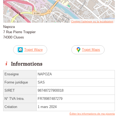
Corriger l’adresse ou la localisation
Napoza
7 Rue Pierre Trappier
74300 Cluses
Trajet Waze
Trajet Maps
Informations
Enseigne
NAPOZA
Forme juridique
SAS
SIRET
98748727900018
N° TVA Intra.
FR78987487279
Création
1 mars 2024
Éditer les informations de ma pizzeria