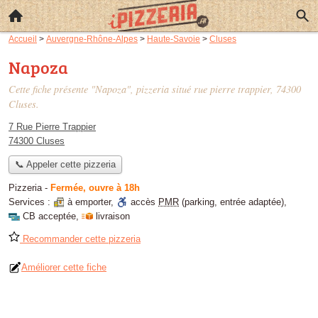
Accueil
>
Auvergne-Rhône-Alpes
>
Haute-Savoie
>
Cluses
Napoza
Cette fiche présente "Napoza", pizzeria situé
rue pierre trappier
, 74300
Cluses.
7 Rue Pierre Trappier
74300 Cluses
📞 Appeler cette pizzeria
Pizzeria
-
Fermée, ouvre à 18h
Services :
à emporter
,
accès
PMR
(parking, entrée adaptée)
,
CB acceptée
,
livraison
Recommander cette pizzeria
Améliorer cette fiche