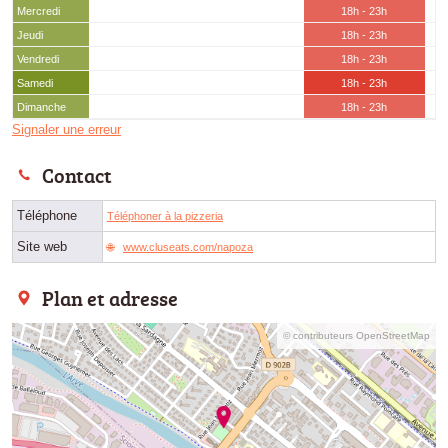
Mercredi
18h - 23h
Jeudi
18h - 23h
Vendredi
18h - 23h
Samedi
18h - 23h
Dimanche
18h - 23h
Signaler une erreur
Contact
Téléphone
Téléphoner à la pizzeria
Site web
www.cluseats.com/napoza
Plan et adresse
© contributeurs OpenStreetMap