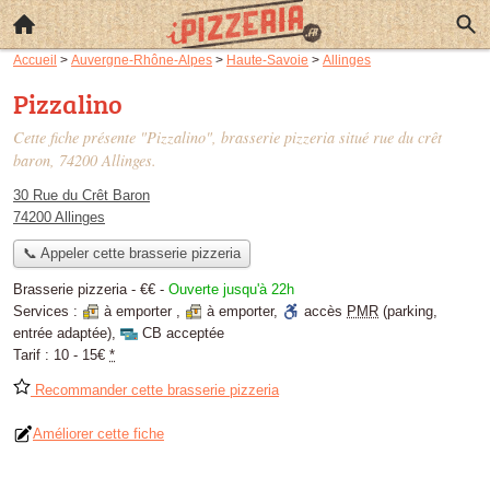
Accueil
>
Auvergne-Rhône-Alpes
>
Haute-Savoie
>
Allinges
Pizzalino
Cette fiche présente "Pizzalino", brasserie pizzeria situé
rue du crêt
baron
, 74200 Allinges.
30 Rue du Crêt Baron
74200 Allinges
📞 Appeler cette brasserie pizzeria
Brasserie pizzeria -
€€
-
Ouverte jusqu'à 22h
Services :
à emporter
,
à emporter
,
accès
PMR
(parking,
entrée adaptée)
,
CB acceptée
Tarif :
10 - 15€
*
Recommander cette brasserie pizzeria
Améliorer cette fiche