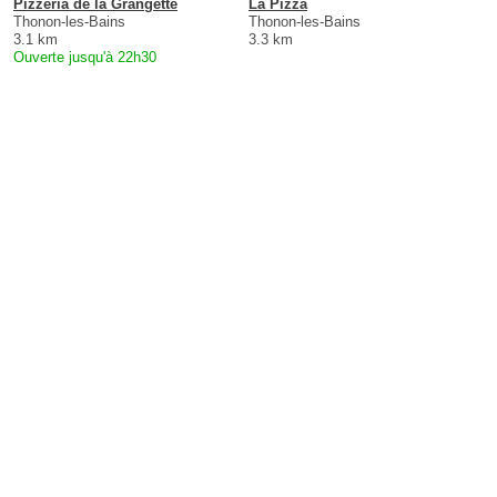
Pizzeria de la Grangette
La Pizza
Thonon-les-Bains
Thonon-les-Bains
3.1 km
3.3 km
Ouverte jusqu'à 22h30