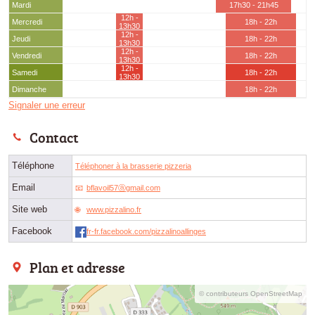
Mardi
17h30 - 21h45
12h -
Mercredi
18h - 22h
13h30
12h -
Jeudi
18h - 22h
13h30
12h -
Vendredi
18h - 22h
13h30
12h -
Samedi
18h - 22h
13h30
Dimanche
18h - 22h
Signaler une erreur
Contact
Téléphone
Téléphoner à la brasserie pizzeria
Email
bflavoil57ⓐgmail.com
Site web
www.pizzalino.fr
Facebook
fr-fr.facebook.com/pizzalinoallinges
Plan et adresse
© contributeurs OpenStreetMap