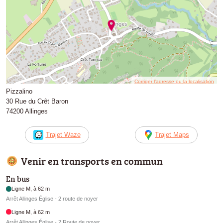
Corriger l’adresse ou la localisation
Pizzalino
30 Rue du Crêt Baron
74200 Allinges
Trajet Waze
Trajet Maps
Venir en transports en commun
En bus
Ligne M, à 62 m
Arrêt Allinges Église - 2 route de noyer
Ligne M, à 62 m
Arrêt Allinges Église - 2 Route de noyer