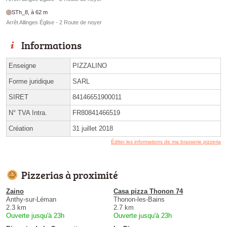
STh_8, à 62 m
Arrêt Allinges Église - 2 Route de noyer
Informations
Enseigne
PIZZALINO
Forme juridique
SARL
SIRET
84146651900011
N° TVA Intra.
FR80841466519
Création
31 juillet 2018
Éditer les informations de ma brasserie pizzeria
Pizzerias à proximité
Zaino
Casa pizza Thonon 74
Anthy-sur-Léman
Thonon-les-Bains
2.3 km
2.7 km
Ouverte jusqu'à 23h
Ouverte jusqu'à 23h